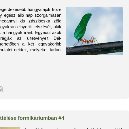
legérdekesebb hangyafajok közé
ogy egész álló nap szorgalmasan
megannyi kis zászlócska zöld
gyakran elnyerik tetszését, akik
 a hangyák iránt. Egyedül azok
ágják az ültetvényeit Dél-
ertetőben a két leggyakoribb
utatni nektek, melyeket tartani
ttélése formikáriumban #4