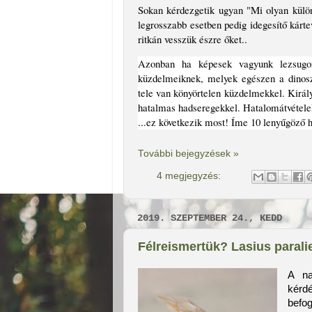
Sokan kérdezgetik ugyan "Mi olyan külön
legrosszabb esetben pedig idegesítő kárt
ritkán vesszük észre őket..
Azonban ha képesek vagyunk lezsugor
küzdelmeiknek, melyek egészen a dinosz
tele van könyörtelen küzdelmekkel. Király
hatalmas hadseregekkel. Hatalomátvételek
...ez következik most! Íme 10 lenyűgöző 
További bejegyzések »
4 megjegyzés:
2019. SZEPTEMBER 24., KEDD
Félreismertük? Lasius paral
A na
kérdé
befo