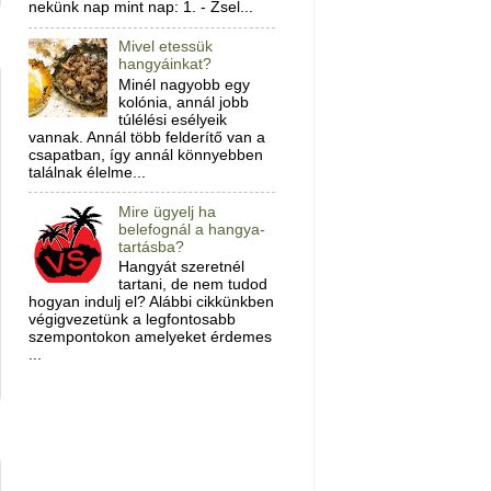
nekünk nap mint nap: 1. - Zsel...
Mivel etessük
hangyáinkat?
Minél nagyobb egy
kolónia, annál jobb
túlélési esélyeik
vannak. Annál több felderítő van a
csapatban, így annál könnyebben
találnak élelme...
Mire ügyelj ha
belefognál a hangya-
tartásba?
Hangyát szeretnél
tartani, de nem tudod
hogyan indulj el? Alábbi cikkünkben
végigvezetünk a legfontosabb
szempontokon amelyeket érdemes
...