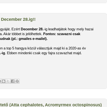
- December 28.ig!!
gyáját. Ezért
December 28.
-ig leadhatjátok hogy mely hazai
. Akár többet is jelölhettek.
Fontos: szavazni csak
udnak (pl.: gmailes e-mailel).
n a top 5 hangya közül választjuk majd ki a 2020-as év
.-ig
. Ebben mindenki csak egy fajra szavazhat majd.
rtető (Atta cephalotes, Acromyrmex octospinosus)