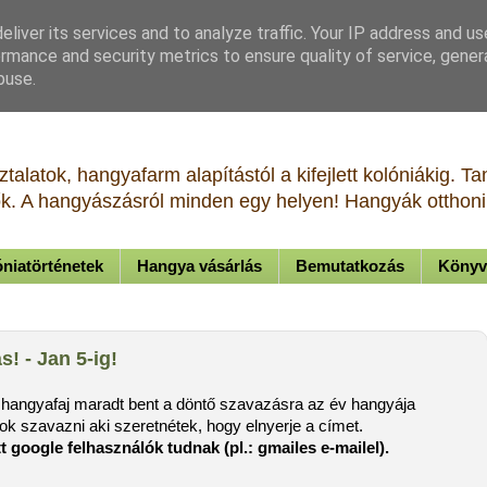
liver its services and to analyze traffic. Your IP address and u
rmance and security metrics to ensure quality of service, gene
buse.
talatok, hangyafarm alapítástól a kifejlett kolóniákig. 
tők. A hangyászásról minden egy helyen! Hangyák otthoni 
niatörténetek
Hangya vásárlás
Bemutatkozás
Könyv
! - Jan 5-ig!
6 hangyafaj maradt bent a döntő szavazásra az év hangyája
ok szavazni aki szeretnétek, hogy elnyerje a címet.
 google felhasználók tudnak (pl.: gmailes e-mailel).