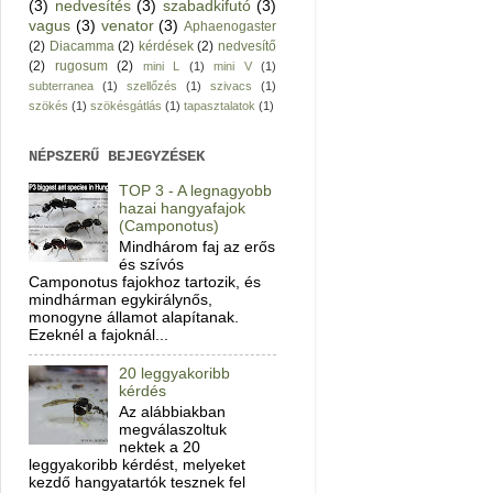
(3)
nedvesítés
(3)
szabadkifutó
(3)
vagus
(3)
venator
(3)
Aphaenogaster
(2)
Diacamma
(2)
kérdések
(2)
nedvesítő
(2)
rugosum
(2)
mini L
(1)
mini V
(1)
subterranea
(1)
szellőzés
(1)
szivacs
(1)
szökés
(1)
szökésgátlás
(1)
tapasztalatok
(1)
NÉPSZERŰ BEJEGYZÉSEK
TOP 3 - A legnagyobb
hazai hangyafajok
(Camponotus)
Mindhárom faj az erős
és szívós
Camponotus fajokhoz tartozik, és
mindhárman egykirálynős,
monogyne államot alapítanak.
Ezeknél a fajoknál...
20 leggyakoribb
kérdés
Az alábbiakban
megválaszoltuk
nektek a 20
leggyakoribb kérdést, melyeket
kezdő hangyatartók tesznek fel