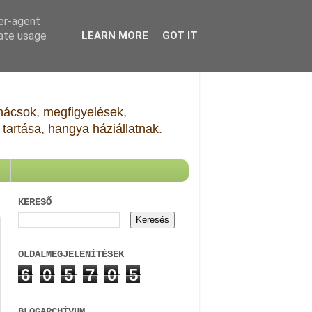
ser-agent
rate usage
LEARN MORE
GOT IT
Tanácsok, megfigyelések,
tartása, hangya háziállatnak.
KERESŐ
OLDALMEGJELENÍTÉSEK
6
0
5
7
0
5
BLOGARCHÍVUM