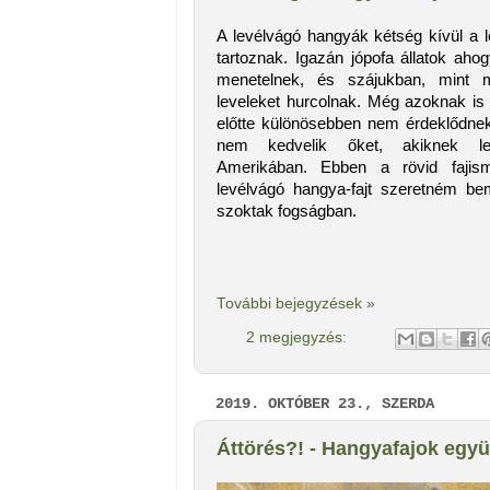
A levélvágó hangyák kétség kívül a 
tartoznak. Igazán jópofa állatok ah
menetelnek, és szájukban, mint 
leveleket hurcolnak. Még azoknak is 
előtte különösebben nem érdeklődnek
nem kedvelik őket, akiknek ler
Amerikában.
Ebben a rövid fajism
levélvágó hangya-fajt szeretném bem
szoktak fogságban.
További bejegyzések »
2 megjegyzés:
2019. OKTÓBER 23., SZERDA
Áttörés?! - Hangyafajok együ