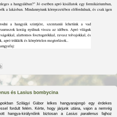
leges a hangyákban?" Jó esetben apró kisállatok egy formikáriumban,
evők a lakásban. Mindannyiunk környezetében előfordulnak, és csak igen
odni a hangyák szintjére, szemtanúi lehetünk a vad
auruszok koráig nyúlnak vissza az időben. Apró világuk
ságokkal, alattomos fosztogatókkal, ravasz tolvajokkal, és
, apró trükkök és könyörtelen megtorlások..
hangyafaj:
ienus és Lasius bombycina
pokban Szilágyi Gábor lelkes hangyarajongó egy érdekes
ssel fordult felém. Kérte, hogy járjunk utána, vajon a nemrég
gott hangya-királynőink biztosan a
Lasius paralienus
fajhoz