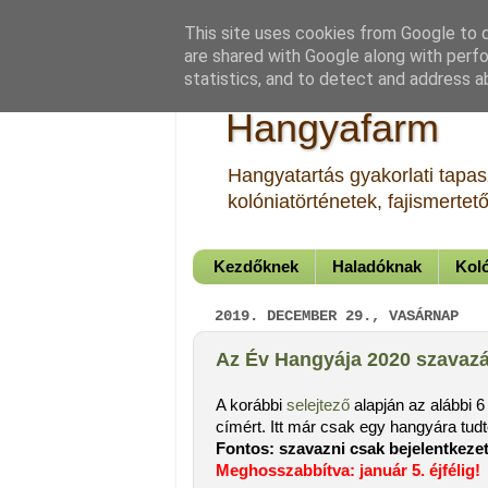
This site uses cookies from Google to de
are shared with Google along with perfo
statistics, and to detect and address a
Hangyafarm
Hangyatartás gyakorlati tapasz
kolóniatörténetek, fajismerte
Kezdőknek
Haladóknak
Koló
2019. DECEMBER 29., VASÁRNAP
Az Év Hangyája 2020 szavazás
A korábbi
selejtező
alapján az alábbi 
címért. Itt már csak egy hangyára tudt
Fontos: szavazni csak bejelentkezett
Meghosszabbítva: január 5. éjfélig!