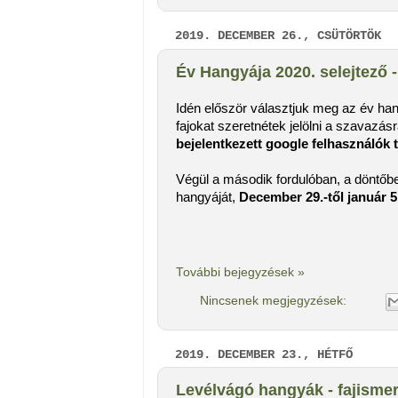
2019. DECEMBER 26., CSÜTÖRTÖK
Év Hangyája 2020. selejtező 
Idén először választjuk meg az év han
fajokat szeretnétek jelölni a szavazásra
bejelentkezett google felhasználók t
Végül a második fordulóban, a döntőbe
hangyáját,
December 29.-től január 5
További bejegyzések »
Nincsenek megjegyzések:
2019. DECEMBER 23., HÉTFŐ
Levélvágó hangyák - fajisme