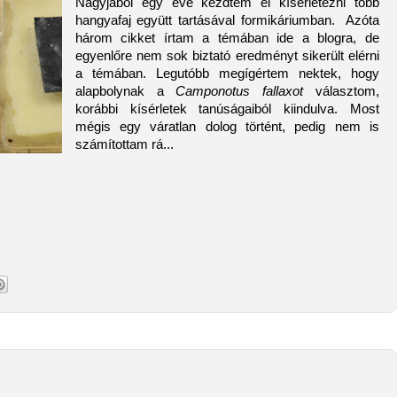
Nagyjából egy éve kezdtem el kísérletezni több
hangyafaj együtt tartásával formikáriumban. Azóta
három cikket írtam a témában ide a blogra, de
egyenlőre nem sok biztató eredményt sikerült elérni
a témában. Legutóbb megígértem nektek, hogy
alapbolynak a
Camponotus fallaxot
választom,
korábbi kísérletek tanúságaiból kiindulva. Most
mégis egy váratlan dolog történt, pedig nem is
számítottam rá...