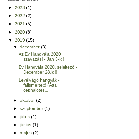
►
2023
(1)
►
2022
(2)
►
2021
(5)
►
2020
(8)
▼
2019
(15)
▼
december
(3)
Az Év Hangyája 2020
szavazás! - Jan 5-ig!
Év Hangyája 2020. selejtező -
December 28.ig!!
Levélvágó hangyák -
fajismertető (Atta
cephalotes,...
►
október
(2)
►
szeptember
(1)
►
július
(1)
►
június
(1)
►
május
(2)