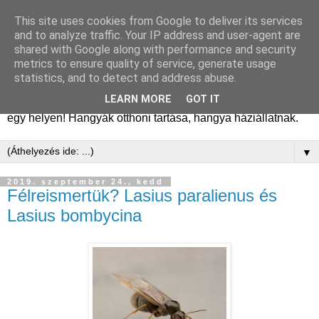
This site uses cookies from Google to deliver its services
Hangyafarm
and to analyze traffic. Your IP address and user-agent are
shared with Google along with performance and security
metrics to ensure quality of service, generate usage
Hangyatartás gyakorlati tapasztalatok, hangyafarm
statistics, and to detect and address abuse.
alapítástól a kifejlett kolóniákig. Tanácsok, megfigyelések,
LEARN MORE
GOT IT
kolóniatörténetek, fajismertetők. A hangyászásról minden
egy helyen! Hangyák otthoni tartása, hangya háziállatnak.
▼
2019. szeptember 24., kedd
Félreismertük? Lasius paralienus és
Lasius bombycina