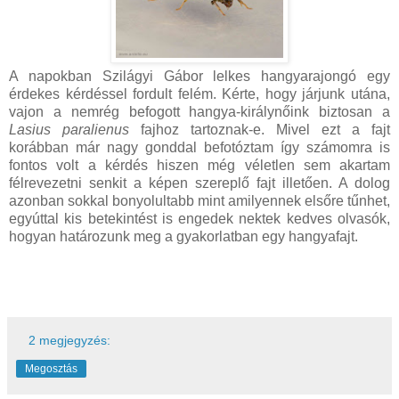
A napokban Szilágyi Gábor lelkes hangyarajongó egy
érdekes kérdéssel fordult felém. Kérte, hogy járjunk utána,
vajon a nemrég befogott hangya-királynőink biztosan a
Lasius paralienus
fajhoz tartoznak-e. Mivel ezt a fajt
korábban már nagy gonddal befotóztam így számomra is
fontos volt a kérdés hiszen még véletlen sem akartam
félrevezetni senkit a képen szereplő fajt illetően. A dolog
azonban sokkal bonyolultabb mint amilyennek elsőre tűnhet,
egyúttal kis betekintést is engedek nektek kedves olvasók,
hogyan határozunk meg a gyakorlatban egy hangyafajt.
2 megjegyzés:
Megosztás