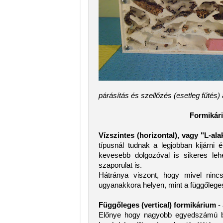
párásítás és szellőzés (esetleg fűtés) 
Formikári
Vízszintes (horizontal), vagy "L-al
típusnál tudnak a legjobban kijárni 
kevesebb dolgozóval is sikeres leh
szaporulat is.
Hátránya viszont, hogy mivel ninc
ugyanakkora helyen, mint a függőleges
Függőleges (vertical) formikárium
- 
Előnye hogy nagyobb egyedszámú bo