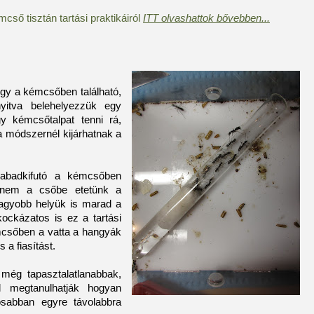
cső tisztán tartási praktikáiról
ITT olvashattok bővebben...
gy a kémcsőben található,
yitva belehelyezzük egy
gy kémcsőtalpat tenni rá,
a módszernél kijárhatnak a
zabadkifutó a kémcsőben
r nem a csőbe etetünk a
agyobb helyük is marad a
ckázatos is ez a tartási
mcsőben a vatta a hangyák
 a fiasítást.
 még tapasztalatlanabbak,
l megtanulhatják hogyan
osabban egyre távolabbra