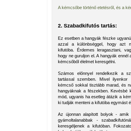
A kémcsőbe történő etetésről, és a kém
2. Szabadkifutós tartás:
Ez esetben a hangyák fészke ugyanú
azzal a különbséggel, hogy azt n
kifutóba. Érdemes leragasztani, va
hogy ne guruljon el. A hangyák ennél 
kémcsőből élelmet keresgélni.
Számos előnnyel rendelkezik a s
tartással szemben. Mivel ilyenko
kémcső sokkal tisztább marad, és n
hangyáknak a fészekben. Kevésbé ko
mód, ugyanis ha esetleg átázik a ké
ki tudják menteni a kifutóba egymást és
Az újonnan alapított bolyok - amik
gyámoltalanabbak - szabadkifutóná
keresgéljenek a kifutóban. Fokozat