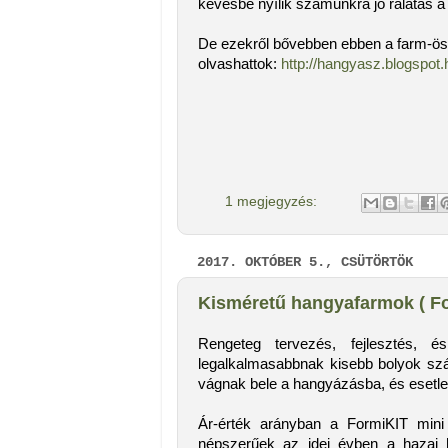
kevésbé nyílik számunkra jó rálátás a
De ezekről bővebben ebben a farm-ö
olvashattok:
http://hangyasz.blogspot
1 megjegyzés:
2017. OKTÓBER 5., CSÜTÖRTÖK
Kisméretű hangyafarmok ( For
Rengeteg tervezés, fejlesztés, é
legalkalmasabbnak kisebb bolyok sz
vágnak bele a hangyázásba, és esetleg
Ár-érték arányban a FormiKIT mini 
népszerűek az idei évben a hazai 