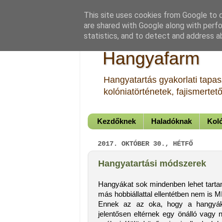
This site uses cookies from Google to de
are shared with Google along with perfo
statistics, and to detect and address a
Hangyafarm
Hangyatartás gyakorlati tapasz
kolóniatörténetek, fajismerte
Kezdőknek
Haladóknak
Koló
2017. OKTÓBER 30., HÉTFŐ
Hangyatartási módszerek
Hangyákat sok mindenben lehet tartan
más hobbiállattal ellentétben nem 
Ennek az az oka, hogy a hangyák t
jelentősen eltérnek egy önálló vagy