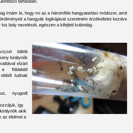
különböző tartásban.
lag írnám le, hogy mi az a háromféle hangyatartási módszer, amit
örülményeit a hangyák logikájával szeretném érzékeltetni kezdve
 kis boly nevelését, egészen a kifejlett kolóniáig.
zzel töltött
keny királynők
vattával elzárt
a földalatti
e ebből tudnak
us, nyugodt
ozzájuk, így
irálynők akik
 az élelmet a