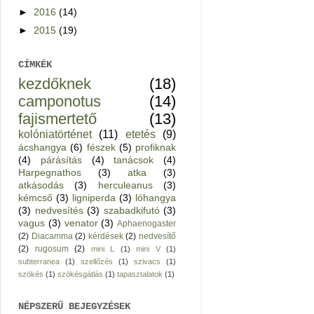
►
2016
(14)
►
2015
(19)
CÍMKÉK
kezdőknek
(18)
camponotus
(14)
fajismertető
(13)
kolóniatörténet
(11)
etetés
(9)
ácshangya
(6)
fészek
(5)
profiknak
(4)
párásítás
(4)
tanácsok
(4)
Harpegnathos
(3)
atka
(3)
atkásodás
(3)
herculeanus
(3)
kémcső
(3)
ligniperda
(3)
lóhangya
(3)
nedvesítés
(3)
szabadkifutó
(3)
vagus
(3)
venator
(3)
Aphaenogaster
(2)
Diacamma
(2)
kérdések
(2)
nedvesítő
(2)
rugosum
(2)
mini L
(1)
mini V
(1)
subterranea
(1)
szellőzés
(1)
szivacs
(1)
szökés
(1)
szökésgátlás
(1)
tapasztalatok
(1)
NÉPSZERŰ BEJEGYZÉSEK