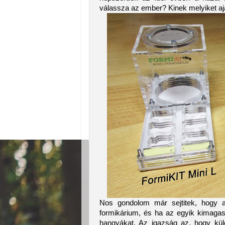
válassza az ember? Kinek melyiket aj
Nos gondolom már sejtitek, hogy a
formikárium, és ha az egyik kimagas
hangyákat. Az igazság az, hogy külö