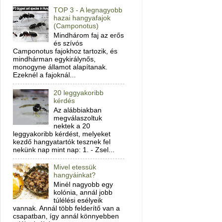
TOP 3 - A legnagyobb
hazai hangyafajok
(Camponotus)
Mindhárom faj az erős
és szívós
Camponotus fajokhoz tartozik, és
mindhárman egykirálynős,
monogyne államot alapítanak.
Ezeknél a fajoknál...
20 leggyakoribb
kérdés
Az alábbiakban
megválaszoltuk
nektek a 20
leggyakoribb kérdést, melyeket
kezdő hangyatartók tesznek fel
nekünk nap mint nap: 1. - Zsel...
Mivel etessük
hangyáinkat?
Minél nagyobb egy
kolónia, annál jobb
túlélési esélyeik
vannak. Annál több felderítő van a
csapatban, így annál könnyebben