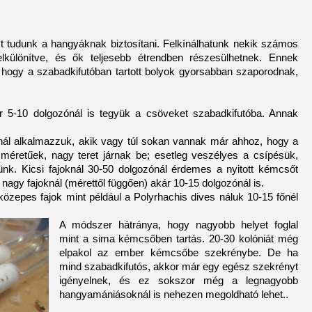
t tudunk a hangyáknak biztosítani. Felkínálhatunk nekik számos
 elkülönítve, és ők teljesebb étrendben részesülhetnek. Ennek
hogy a szabadkifutóban tartott bolyok gyorsabban szaporodnak,
r 5-10 dolgozónál is tegyük a csöveket szabadkifutóba. Annak
knál alkalmazzuk, akik vagy túl sokan vannak már ahhoz, hogy a
éretűek, nagy teret járnak be; esetleg veszélyes a csípésük,
ünk. Kicsi fajoknál 30-50 dolgozónál érdemes a nyitott kémcsőt
, nagy fajoknál (mérettől függően) akár 10-15 dolgozónál is.
 közepes fajok mint például a Polyrhachis dives náluk 10-15 főnél
A módszer hátránya, hogy nagyobb helyet foglal
mint a sima kémcsőben tartás. 20-30 kolóniát még
elpakol az ember kémcsőbe szekrénybe. De ha
mind szabadkifutós, akkor már egy egész szekrényt
igényelnek, és ez sokszor még a legnagyobb
hangyamániásoknál is nehezen megoldható lehet..