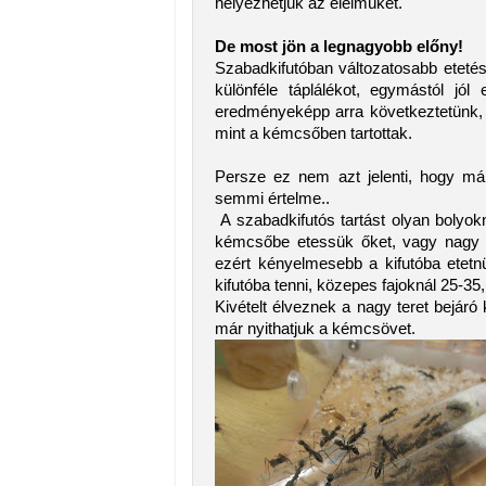
helyezhetjük az élelmüket.
De most jön a legnagyobb előny!
Szabadkifutóban változatosabb etetés
különféle táplálékot, egymástól jól
eredményeképp arra következtetünk, 
mint a kémcsőben tartottak.
Persze ez nem azt jelenti, hogy má
semmi értelme..
A szabadkifutós tartást olyan bolyo
kémcsőbe etessük őket, vagy nagy m
ezért kényelmesebb a kifutóba etetn
kifutóba tenni, közepes fajoknál 25-35
Kivételt élveznek a nagy teret bejáró
már nyithatjuk a kémcsövet.