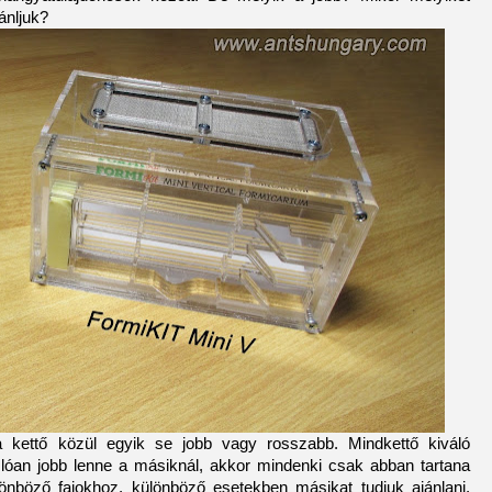
ánljuk?
 kettő közül egyik se jobb vagy rosszabb. Mindkettő kiváló
lóan jobb lenne a másiknál, akkor mindenki csak abban tartana
nböző fajokhoz, különböző esetekben másikat tudjuk ajánlani.