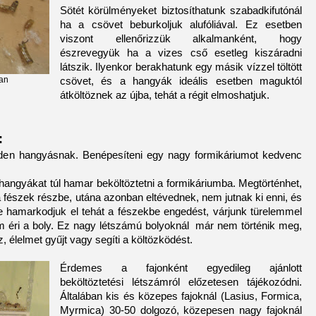
Sötét körülményeket biztosíthatunk szabadkifutónál
ha a csövet beburkoljuk alufóliával. Ez esetben
viszont ellenőrizzük alkalmanként, hogy
észrevegyük ha a vizes cső esetleg kiszáradni
látszik. Ilyenkor berakhatunk egy másik vízzel töltött
an
csövet, és a hangyák ideális esetben maguktól
átköltöznek az újba, tehát a régit elmoshatjuk.
:
nden hangyásnak. Benépesíteni egy nagy formikáriumot kedvenc
hangyákat túl hamar beköltöztetni a formikáriumba. Megtörténhet,
 fészek részbe, utána azonban eltévednek, nem jutnak ki enni, és
Ne hamarkodjuk el tehát a fészekbe engedést, várjunk türelemmel
 éri a boly. Ez nagy létszámú bolyoknál már nem történik meg,
z, élelmet gyűjt vagy segíti a költözködést.
Érdemes a fajonként egyedileg ajánlott
beköltöztetési létszámról előzetesen tájékozódni.
Általában kis és közepes fajoknál (Lasius, Formica,
Myrmica) 30-50 dolgozó, közepesen nagy fajoknál