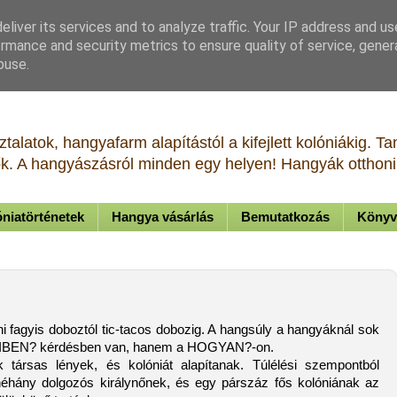
liver its services and to analyze traffic. Your IP address and u
rmance and security metrics to ensure quality of service, gene
buse.
talatok, hangyafarm alapítástól a kifejlett kolóniákig. 
tők. A hangyászásról minden egy helyen! Hangyák otthoni 
niatörténetek
Hangya vásárlás
Bemutatkozás
Könyv
i fagyis doboztól tic-tacos dobozig. A hangsúly a hangyáknál sok
is MIBEN? kérdésben van, hanem a HOGYAN?-on.
ársas lények, és kolóniát alapítanak. Túlélési szempontból
 néhány dolgozós királynőnek, és egy párszáz fős kolóniának az