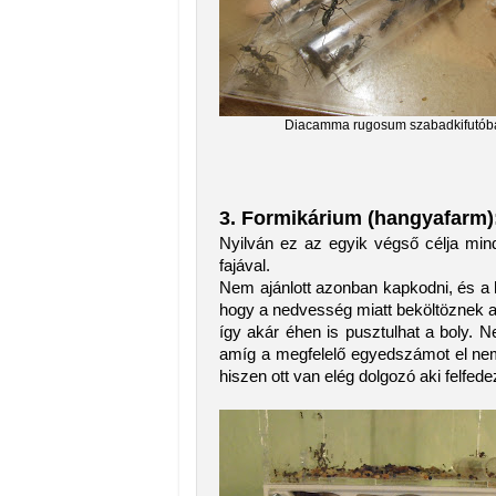
Diacamma rugosum szabadkifutób
3. Formikárium (hangyafarm)
Nyilván ez az egyik végső célja mi
fajával.
Nem ajánlott azonban kapkodni, és a 
hogy a nedvesség miatt beköltöznek a
így akár éhen is pusztulhat a boly. 
amíg a megfelelő egyedszámot el nem
hiszen ott van elég dolgozó aki felfede