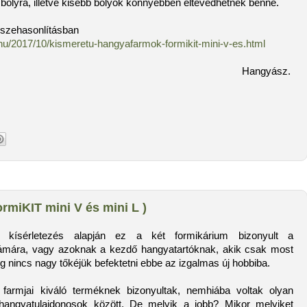
 bolyra, illetve kisebb bolyok könnyebben eltévedhetnek benne.
sszehasonlításban
.hu/2017/10/kismeretu-hangyafarmok-formikit-mini-v-es.html
Hangyász.
miKIT mini V és mini L )
s kísérletezés alapján ez a két formikárium bizonyult a
ámára, vagy azoknak a kezdő hangyatartóknak, akik csak most
 nincs nagy tőkéjük befektetni ebbe az izgalmas új hobbiba.
farmjai kiváló terméknek bizonyultak, nemhiába voltak olyan
hangyatulajdonosok között. De melyik a jobb? Mikor melyiket