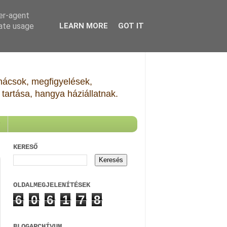
ser-agent
rate usage
LEARN MORE
GOT IT
Tanácsok, megfigyelések,
tartása, hangya háziállatnak.
KERESŐ
OLDALMEGJELENÍTÉSEK
6
0
6
1
7
8
BLOGARCHÍVUM