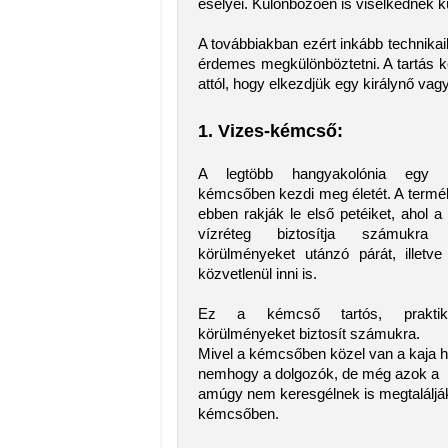
esélyei. Különbözően is viselkednek 
A továbbiakban ezért inkább technikai
érdemes megkülönböztetni. A tartás k
attól, hogy elkezdjük egy királynő vagy
1. Vizes-kémcső:
A legtöbb hangyakolónia egy ví
kémcsőben kezdi meg életét. A termé
ebben rakják le első petéiket, ahol a 
vízréteg biztosítja számukra 
körülményeket utánzó párát, illetv
közvetlenül inni is.
Ez a kémcső tartós, praktik
körülményeket biztosít számukra.
Mivel a kémcsőben közel van a kaja h
nemhogy a dolgozók, de még azok a k
amúgy nem keresgélnek is megtalálják
kémcsőben.