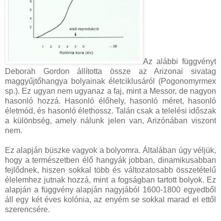
Az alábbi függvényt
Deborah Gordon állította össze az Arizonai sivatag
maggyűjtőhangya bolyainak életciklusáról (Pogonomyrmex
sp.). Ez ugyan nem ugyanaz a faj, mint a Messor, de nagyon
hasonló hozzá. Hasonló élőhely, hasonló méret, hasonló
életmód, és hasonló élethossz. Talán csak a telelési időszak
a különbség, amely nálunk jelen van, Arizónában viszont
nem.
Ez alapján büszke vagyok a bolyomra. Általában úgy véljük,
hogy a természetben élő hangyák jobban, dinamikusabban
fejlődnek, hiszen sokkal több és változatosabb összetételű
élelemhez jutnak hozzá, mint a fogságban tartott bolyok. Ez
alapján a függvény alapján nagyjából 1600-1800 egyedből
áll egy két éves kolónia, az enyém se sokkal marad el ettől
szerencsére.