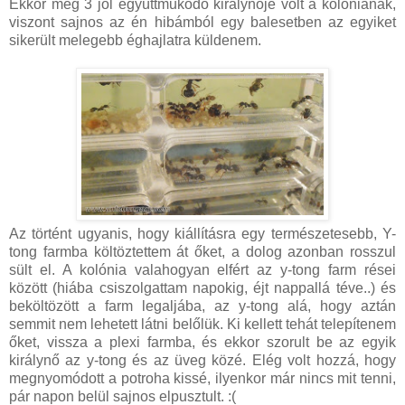
Ekkor még 3 jól együttműködő királynője volt a kolóniának,
viszont sajnos az én hibámból egy balesetben az egyiket
sikerült melegebb éghajlatra küldenem.
Az történt ugyanis, hogy kiállításra egy természetesebb, Y-
tong farmba költöztettem át őket, a dolog azonban rosszul
sült el. A kolónia valahogyan elfért az y-tong farm rései
között (hiába csiszolgattam napokig, éjt nappallá téve..) és
beköltözött a farm legaljába, az y-tong alá, hogy aztán
semmit nem lehetett látni belőlük. Ki kellett tehát telepítenem
őket, vissza a plexi farmba, és ekkor szorult be az egyik
királynő az y-tong és az üveg közé. Elég volt hozzá, hogy
megnyomódott a potroha kissé, ilyenkor már nincs mit tenni,
pár napon belül sajnos elpusztult. :(