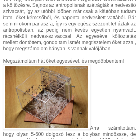
a költözésre. Sajnos az antropolisnak szétrágták a nedvesítő
szivacsát, így az utóbbi időben már csak a kifutóban tudtam
itatni őket kémcsőből, és naponta nedvesített vattából. Bár
semmi okom panaszra, így is egy egész szezont lehúztak az
antropolisban, az pedig nem kevés egyetlen nyamvadt,
rácsnélküli nedves-szivaccsal. Az egyesével költöztetés
mellett döntöttem, gondoltam ismét megtisztelem őket azzal,
hogy megszámolom hányan is vannak valójában.
Megszámoltam hát őket egyesével, és megdöbbentem!
Arra számítottam,
hogy olyan 5-600 dolgozó lesz a bolyban mindössze, de