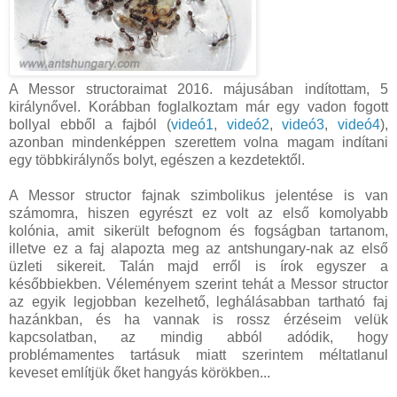
A Messor structoraimat 2016. májusában indítottam, 5
királynővel. Korábban foglalkoztam már egy vadon fogott
bollyal ebből a fajból (
videó1
,
videó2
,
videó3
,
videó4
),
azonban mindenképpen szerettem volna magam indítani
egy többkirálynős bolyt, egészen a kezdetektől.
A Messor structor fajnak szimbolikus jelentése is van
számomra, hiszen egyrészt ez volt az első komolyabb
kolónia, amit sikerült befognom és fogságban tartanom,
illetve ez a faj alapozta meg az antshungary-nak az első
üzleti sikereit. Talán majd erről is írok egyszer a
későbbiekben. Véleményem szerint tehát a Messor structor
az egyik legjobban kezelhető, leghálásabban tartható faj
hazánkban, és ha vannak is rossz érzéseim velük
kapcsolatban, az mindig abból adódik, hogy
problémamentes tartásuk miatt szerintem méltatlanul
keveset említjük őket hangyás körökben...