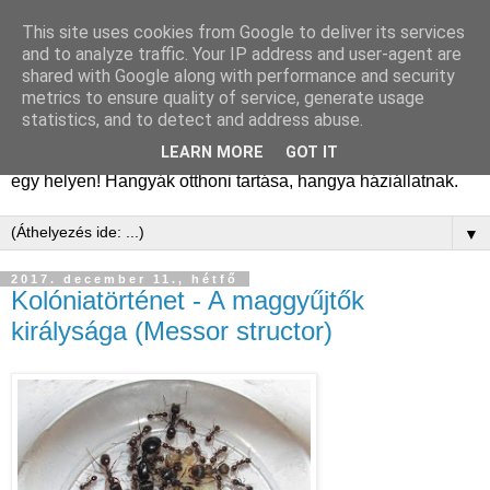
This site uses cookies from Google to deliver its services
Hangyafarm
and to analyze traffic. Your IP address and user-agent are
shared with Google along with performance and security
metrics to ensure quality of service, generate usage
Hangyatartás gyakorlati tapasztalatok, hangyafarm
statistics, and to detect and address abuse.
alapítástól a kifejlett kolóniákig. Tanácsok, megfigyelések,
LEARN MORE
GOT IT
kolóniatörténetek, fajismertetők. A hangyászásról minden
egy helyen! Hangyák otthoni tartása, hangya háziállatnak.
▼
2017. december 11., hétfő
Kolóniatörténet - A maggyűjtők
királysága (Messor structor)