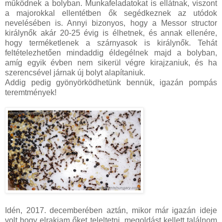
működnek a bolyban. Munkafeladatokat is ellátnak, viszont
a majorokkal ellentétben ők segédkeznek az utódok
nevelésében is. Annyi bizonyos, hogy a Messor structor
királynők akár 20-25 évig is élhetnek, és annak ellenére,
hogy terméketlenek a szárnyasok is királynők. Tehát
feltételezhetően mindaddig éldegélnek majd a bolyban,
amíg egyik évben nem sikerül végre kirajzaniuk, és ha
szerencsével járnak új bolyt alapítaniuk.
Addig pedig gyönyörködhetünk bennük, igazán pompás
teremtmények!
Idén, 2017. decemberében aztán, mikor már igazán ideje
volt hogy elrakjam őket teleltetni, megoldást kellett találnom