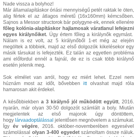
Nade vissza a bolyhoz!
Már államalapításkor óriási mennyiségű petét raktak le öten,
alig fértek el az átlagos méretű (16x160mm) kémcsőben.
Sajnos a Messor structorok bár polygyne-ek, ennek ellenére
főleg kolónia-alapításkor hajlamosak váratlanul lefejezni
egyes királynőiket.
Úgy értem főleg a királynők egymást.
Nálam is ez volt, az 5 királynőből 1-et még az elején
megöltek a többiek, majd az első dolgozók kikelésekor egy
másik társukat is lefejezték. Ez talán az egyetlen probléma
ami előfordul ennél a fajnál, de ez is csak több királynő
esetén jelenik meg.
Sok elmélet van arról, hogy ez miért lehet. Ezzel nem
húznám most az időt, bővebben
itt
olvashat majd róla
hamarosan akit érdekel.
A későbbiekben
a 3 királynő jól működött együtt
, 2016.
nyarán, már olyan 30-50 dolgozót számlált a boly. Miután
megjelentek az első majorok úgy döntöttem,
hogy
lárvaadoptálással
jelentősen megnövelem a számukat.
Így
év végére
, 2016. október-novemberében egyesével
számolással
olyan
3-400 egyedet
számoltam össze náluk.