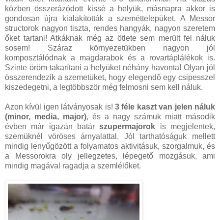
közben összerázódott kissé a helyük, másnapra akkor is
gondosan újra kialakították a szeméttelepüket. A Messor
structorok nagyon tiszta, rendes hangyák, nagyon szeretem
őket tartani! Atkáknak még az ötlete sem merült fel náluk
sosem! Száraz környezetükben nagyon jól
komposztálódnak a magdarabok és a rovartáplálékok is.
Szinte öröm takarítani a helyüket néhány havonta! Olyan jól
összerendezik a szemetüket, hogy elegendő egy csipesszel
kiszedegetni, a legtöbbször még felmosni sem kell náluk.
Azon kívül igen látványosak is!
3 féle kaszt van jelen náluk
(minor, media, major)
, és a nagy számuk miatt második
évben már igazán batár
szupermajorok
is megjelentek,
szemüknél vöröses árnyalattal. Jól tarthatóságuk mellett
mindig lenyűgözött a folyamatos aktivitásuk, szorgalmuk, és
a Messorokra oly jellegzetes, lépegető mozgásuk, ami
mindig magával ragadja a szemlélőket.