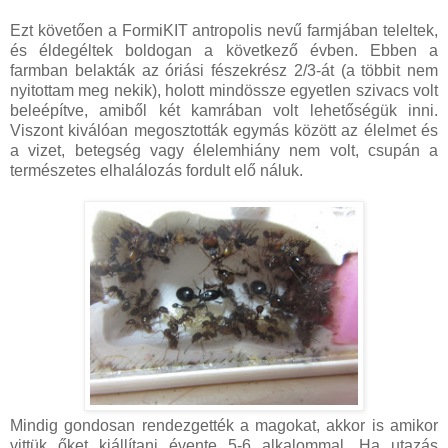
Ezt követően a FormiKIT antropolis nevű farmjában teleltek,
és éldegéltek boldogan a következő évben. Ebben a
farmban belakták az óriási fészekrész 2/3-át (a többit nem
nyitottam meg nekik), holott mindössze egyetlen szivacs volt
beleépítve, amiből két kamrában volt lehetőségük inni.
Viszont kiválóan megosztották egymás között az élelmet és
a vizet, betegség vagy élelemhiány nem volt, csupán a
természetes elhalálozás fordult elő náluk.
Mindig gondosan rendezgették a magokat, akkor is amikor
vittük őket kiállítani évente 5-6 alkalommal. Ha utazás