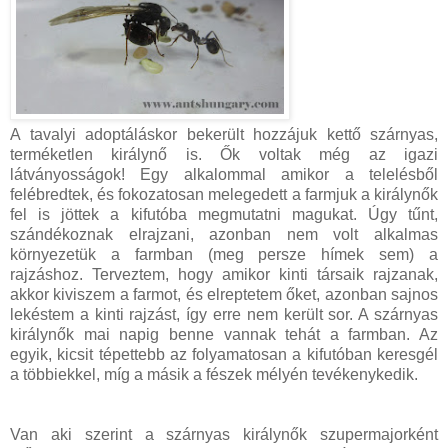
A tavalyi adoptáláskor bekerült hozzájuk kettő szárnyas,
terméketlen királynő is. Ők voltak még az igazi
látványosságok! Egy alkalommal amikor a telelésből
felébredtek, és fokozatosan melegedett a farmjuk a királynők
fel is jöttek a kifutóba megmutatni magukat. Úgy tűnt,
szándékoznak elrajzani, azonban nem volt alkalmas
környezetük a farmban (meg persze hímek sem) a
rajzáshoz. Terveztem, hogy amikor kinti társaik rajzanak,
akkor kiviszem a farmot, és elreptetem őket, azonban sajnos
lekéstem a kinti rajzást, így erre nem került sor. A szárnyas
királynők mai napig benne vannak tehát a farmban. Az
egyik, kicsit tépettebb az folyamatosan a kifutóban keresgél
a többiekkel, míg a másik a fészek mélyén tevékenykedik.
Van aki szerint a szárnyas királynők szupermajorként