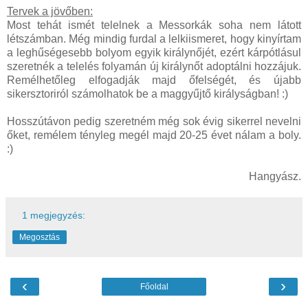
Tervek a jövőben:
Most tehát ismét telelnek a Messorkák soha nem látott
létszámban. Még mindig furdal a lelkiismeret, hogy kinyírtam
a leghűségesebb bolyom egyik királynőjét, ezért kárpótlásul
szeretnék a telelés folyamán új királynőt adoptálni hozzájuk.
Remélhetőleg elfogadják majd őfelségét, és újabb
sikersztoriról számolhatok be a maggyűjtő királyságban! :)
Hosszútávon pedig szeretném még sok évig sikerrel nevelni
őket, remélem tényleg megél majd 20-25 évet nálam a boly.
:)
Hangyász.
1 megjegyzés:
Megosztás
‹
›
Főoldal