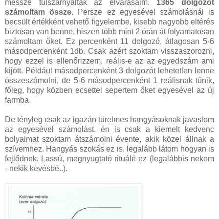
messze túlszárnyalták az elvárásaim.
1365 dolgozót
számoltam össze.
Persze ez egyesével számolásnál is
becsült értékként vehető figyelembe, kisebb nagyobb eltérés
biztosan van benne, hiszen több mint 2 órán át folyamatosan
számoltam őket. Ez percenként 11 dolgozó, átlagosan 5-6
másodpercenként 1db. Csak azért szoktam visszaszorozni,
hogy ezzel is ellenőrizzem, reális-e az az egyedszám ami
kijött. Például másodpercenként 3 dolgozót lehetetlen lenne
összeszámolni, de 5-6 másodpercenként 1 reálisnak tűnik,
főleg, hogy közben ecsettel sepertem őket egyesével az új
farmba.
De tényleg csak az igazán türelmes hangyásoknak javaslom
az egyesével számolást, én is csak a kiemelt kedvenc
bolyaimat szoktam átszámolni évente, akik közel állnak a
szívemhez. Hangyás szokás ez is, legalább látom hogyan is
fejlődnek. Lassú, megnyugtató rituálé ez (legalábbis nekem
- nekik kevésbé..).