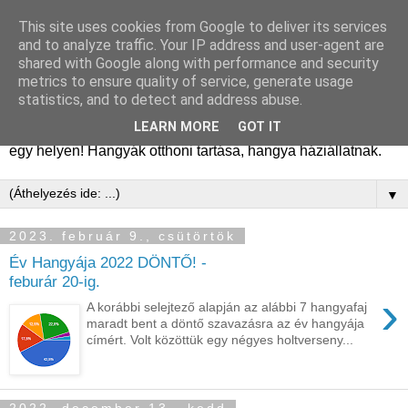
This site uses cookies from Google to deliver its services
Hangyafarm
and to analyze traffic. Your IP address and user-agent are
shared with Google along with performance and security
metrics to ensure quality of service, generate usage
Hangyatartás gyakorlati tapasztalatok, hangyafarm
statistics, and to detect and address abuse.
alapítástól a kifejlett kolóniákig. Tanácsok, megfigyelések,
LEARN MORE
GOT IT
kolóniatörténetek, fajismertetők. A hangyászásról minden
egy helyen! Hangyák otthoni tartása, hangya háziállatnak.
▼
2023. február 9., csütörtök
Év Hangyája 2022 DÖNTŐ! -
feburár 20-ig.
›
A korábbi selejtező alapján az alábbi 7 hangyafaj
maradt bent a döntő szavazásra az év hangyája
címért. Volt közöttük egy négyes holtverseny...