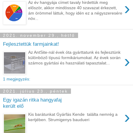
›
Az év hangyája címet tavaly hirdettük meg
először, akkor mindössze 40 szavazat érkezett,
ám örömmel láttuk, hogy idén ez a négyszeresére
növ...
2021. november 29., hétfő
Fejlesztettük farmjainkat!
Az AntSite-nál évek óta gyárttatunk és fejlesztünk
›
különböző típusú formikáriumokat. Az évek során
számos gyártási és használati tapasztalat...
1 megjegyzés:
2021. július 23., péntek
Egy igazán ritka hangyafaj
került elő
›
Kis barátunkat Gyárfás Kende találta nemrég a
kertjében. Strumigenys baudueri