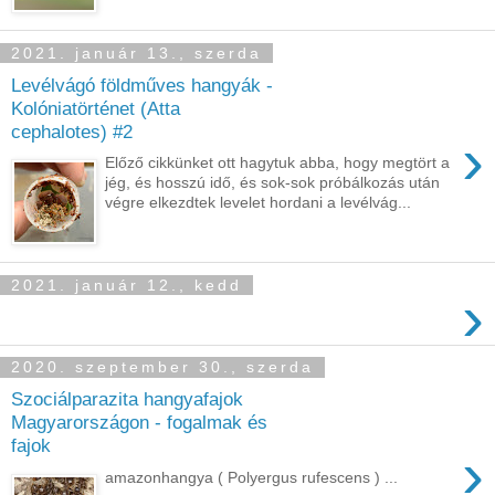
2021. január 13., szerda
Levélvágó földműves hangyák -
Kolóniatörténet (Atta
cephalotes) #2
›
Előző cikkünket ott hagytuk abba, hogy megtört a
jég, és hosszú idő, és sok-sok próbálkozás után
végre elkezdtek levelet hordani a levélvág...
2021. január 12., kedd
›
2020. szeptember 30., szerda
Szociálparazita hangyafajok
Magyarországon - fogalmak és
fajok
›
amazonhangya ( Polyergus rufescens ) ...