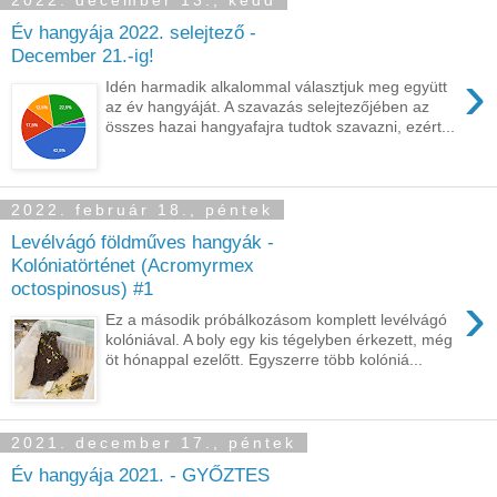
2022. december 13., kedd
Év hangyája 2022. selejtező -
December 21.-ig!
›
Idén harmadik alkalommal választjuk meg együtt
az év hangyáját. A szavazás selejtezőjében az
összes hazai hangyafajra tudtok szavazni, ezért...
2022. február 18., péntek
Levélvágó földműves hangyák -
Kolóniatörténet (Acromyrmex
octospinosus) #1
›
Ez a második próbálkozásom komplett levélvágó
kolóniával. A boly egy kis tégelyben érkezett, még
öt hónappal ezelőtt. Egyszerre több kolóniá...
2021. december 17., péntek
Év hangyája 2021. - GYŐZTES