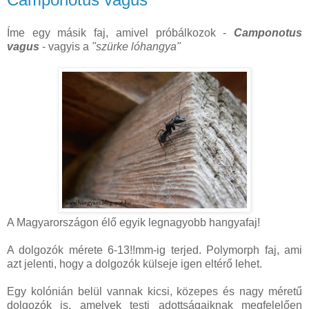
Íme egy másik faj, amivel próbálkozok -
Camponotus
vagus
- vagyis a
"szürke lóhangya"
A Magyarországon élő egyik legnagyobb hangyafaj!
A dolgozók mérete 6-13!!mm-ig terjed. Polymorph faj, ami
azt jelenti, hogy a dolgozók külseje igen eltérő lehet.
Egy kolónián belül vannak kicsi, közepes és nagy méretű
dolgozók is, amelyek testi adottságaiknak megfelelően