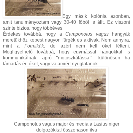
Egy másik kolónia azonban,
amit tanulmányoztam vagy 30-40 főből is állt. Ez viszont
szinte biztos, hogy többéves.
Érdekes továbbá, hogy a
Camponotus vagus
hangyák
méretükhöz képest nagyon fürgék és aktívak. Nem annyira,
mint a
Formikák
, de azért nem kell őket félteni.
Megfigyelhető továbbá, hogy egymással hangokkal is
kommunikálnak, apró "motoszkálással", különösen ha
támadás éri őket, vagy valamiért nyugtalanok.
Camponotus vagus major és media a Lasius niger
dolgozókkal összehasonlítva