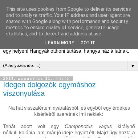
This site uses cookies from Google to deliver its services
Hangyafarm
and to analyze traffic. Your IP address and user-agent are
shared with Google along with performance and security
metrics to ensure quality of service, generate usage
Hangyatartás gyakorlati tapasztalatok, hangyafarm
statistics, and to detect and address abuse.
alapítástól a kifejlett kolóniákig. Tanácsok, megfigyelések,
LEARN MORE
GOT IT
kolóniatörténetek, fajismertetők. A hangyászásról minden
egy helyen! Hangyák otthoni tartása, hangya háziállatnak.
▼
2015. augusztus 31., hétfő
Idegen dolgozók egymáshoz
viszonyulása
Na hát visszatértem nyaralásból, és egyből egy érdekes
kísérletről szeretnék írni nektek:
Tehát adott volt egy
Camponotus vagus
királynő
nélküli kolónia, ami már jó ideje együtt élt. Majd úgy hozta a