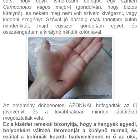
sors, hogy egyik ismerősöm befogott egy szintén
Camponotus vagus
major-t (gondolván, hogy biztos
királynő), és nekem meg nem volt szívem kivégezni, vagy
kidobni szegényt. Szóval jó darabig csak tartottam külön
mindenkitől, majd egyszer gondoltam egyet, és
összeengedtem a királynő nélküli kolóniával.
Az eredmény döbbenetes! AZONNAL befogadták az új
jövevényt, és a továbbiakban minden táplálékot
megosztottak vele.
Ez a kísérlet remekül bizonyítja, hogy a hangyák egyedi,
bolyonként változó feromonját a királynő termeli, és
ezáltal a kolóniák közötti hadviselésnek is ő az oka,