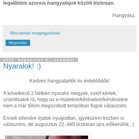
legalábbis azonos hangyafajok között biztosan.
Hangyász.
Nincsenek megjegyzések:
Megosztás
2015. augusztus 8., szombat
Nyaralok! :)
Kedves hangyatartók és érdeklődők!
A következő 2 hétben nyaralni megyek, ezért kérlek,
számítsatok rá, hogy az e-mailekre/kérésekre/kérdésekre
nem a már tőlem megszokott tempóban fogok válaszolni.
Ennek ellenére írjatok nyugodtan, igyekszem közben is
válaszolni, de augusztus 22.-étől biztosan újra előkerülök. :)