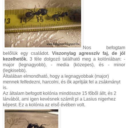
Nos befogtam
belőlük egy családot.
Viszonylag agresszív faj, de jól
kezelhetők.
3 féle dolgozó található meg a kolóniában: -
major (legnagyobb), - media (közepes), és - minor
(legkisebb).
Általában elmondható, hogy a legnagyobbak (major)
mennek felfedezni, harcolni, és ők aprítják fel a zsákmányt
is.
Az általam befogott kolónia mindössze 15 főből állt, és 2
lárvából, ami igen kevésnek számít pl a Lasius nigerhez
képest. Ez a kolónia az első évében volt.