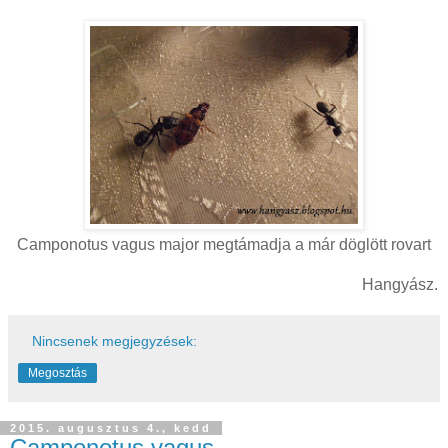
Camponotus vagus major megtámadja a már döglött rovart
Hangyász.
Nincsenek megjegyzések:
Megosztás
2015. augusztus 4., kedd
Camponotus vagus