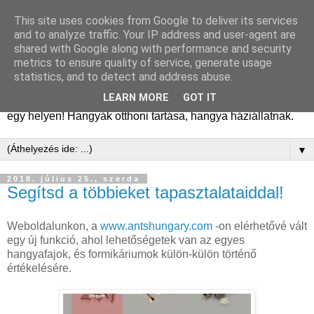
This site uses cookies from Google to deliver its services
Hangyafarm
and to analyze traffic. Your IP address and user-agent are
shared with Google along with performance and security
metrics to ensure quality of service, generate usage
Hangyatartás gyakorlati tapasztalatok, hangyafarm
statistics, and to detect and address abuse.
alapítástól a kifejlett kolóniákig. Tanácsok, megfigyelések,
LEARN MORE
GOT IT
kolóniatörténetek, fajismertetők. A hangyászásról minden
egy helyen! Hangyák otthoni tartása, hangya háziállatnak.
▼
2018. július 25., szerda
Segítsd a többieket tapasztalataiddal!
Weboldalunkon, a
www.antshungary.com
-on elérhetővé vált
egy új funkció, ahol lehetőségetek van az egyes
hangyafajok, és formikáriumok külön-külön történő
értékelésére.