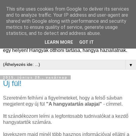
This site uses cookies from Google to deliver its services
Hangyafarm
and to analyze traffic. Your IP address and user-agent are
shared with Google along with performance and security
metrics to ensure quality of service, generate usage
Hangyatartás gyakorlati tapasztalatok, hangyafarm
statistics, and to detect and address abuse.
alapítástól a kifejlett kolóniákig. Tanácsok, megfigyelések,
LEARN MORE
GOT IT
kolóniatörténetek, fajismertetők. A hangyászásról minden
egy helyen! Hangyák otthoni tartása, hangya háziállatnak.
▼
2015. június 28., vasárnap
Új fül!
Szeretném felhívni a figyelmeteket, hogy a felső sávban
megjelent egy új fül
"A hangyatartás alapjai"
- címmel.
Itt szándékozom leírni a legfontosabb tudnivalókat a kezdő
hangyatartók számára.
Igyekszem majd minél több hasznos információval ellátni a