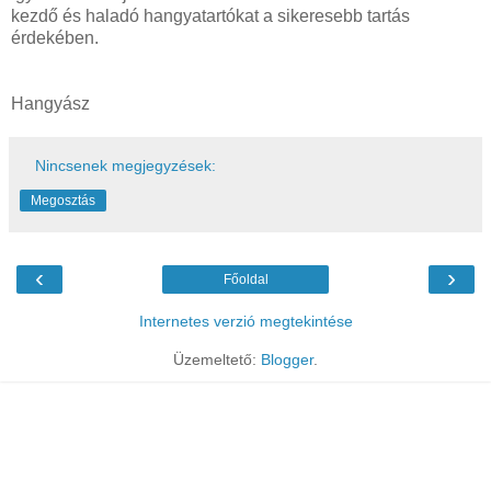
kezdő és haladó hangyatartókat a sikeresebb tartás
érdekében.
Hangyász
Nincsenek megjegyzések:
Megosztás
‹
›
Főoldal
Internetes verzió megtekintése
Üzemeltető:
Blogger
.