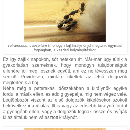
Tetramorium caespitum
(monogyn faj) királynői jól megtűrik egymást
fogságban, a kezdeti bolyalapításkor
Ez így zajlik napokon, sőt heteken át. Már-már úgy tűnik a
gyakorlatlan szemeknek, hogy monogyn tulajdonságuk
ellenére jól meg lesznek együtt, ám ez ne tévesszen meg
senkit! Rövidesen, miután kikeltek az első dolgozók
megtörténik a baj.
Néha még a peterakás időszakában a királynők egyike
fordul a másik ellen, és addig gyepálja, míg nem végez vele.
Legtöbbször viszont az első dolgozók kikelésekor szokott
bekövetkezni a ritkítás. Itt is vagy az erősebb királynő fordul
a gyengébb ellen, vagy a dolgozók fognak össze és nyírják
ki az általuk nem választott királynőt.