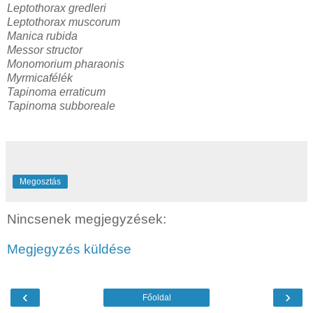
Leptothorax gredleri
Leptothorax muscorum
Manica rubida
Messor structor
Monomorium pharaonis
Myrmicafélék
Tapinoma erraticum
Tapinoma subboreale
Megosztás
Nincsenek megjegyzések:
Megjegyzés küldése
‹
›
Főoldal