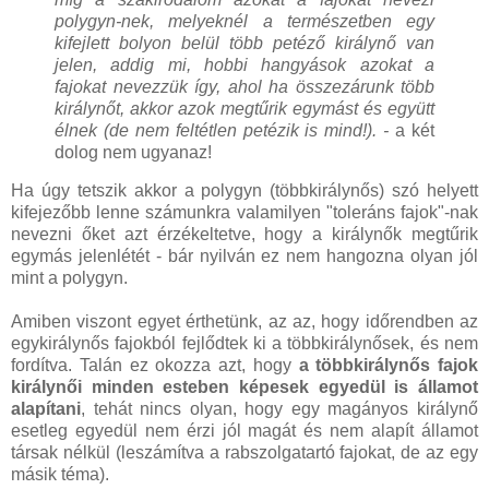
polygyn-nek, melyeknél a természetben egy
kifejlett bolyon belül több petéző királynő van
jelen, addig mi, hobbi hangyások azokat a
fajokat nevezzük így, ahol ha összezárunk több
királynőt, akkor azok megtűrik egymást és együtt
élnek (de nem feltétlen petézik is mind!). -
a két
dolog nem ugyanaz!
Ha úgy tetszik akkor a polygyn (többkirálynős) szó helyett
kifejezőbb lenne számunkra valamilyen "toleráns fajok"-nak
nevezni őket azt érzékeltetve, hogy a királynők megtűrik
egymás jelenlétét - bár nyilván ez nem hangozna olyan jól
mint a polygyn.
Amiben viszont egyet érthetünk, az az, hogy időrendben az
egykirálynős fajokból fejlődtek ki a többkirálynősek, és nem
fordítva. Talán ez okozza azt, hogy
a többkirálynős fajok
királynői minden esteben képesek egyedül is államot
alapítani
, tehát nincs olyan, hogy egy magányos királynő
esetleg egyedül nem érzi jól magát és nem alapít államot
társak nélkül (leszámítva a rabszolgatartó fajokat, de az egy
másik téma).