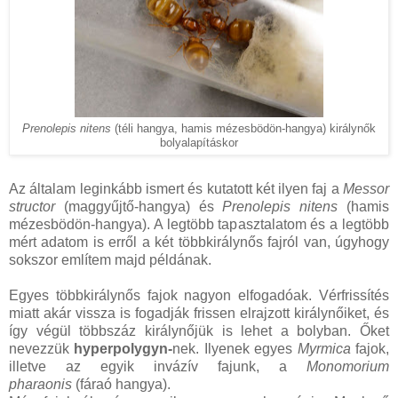
Prenolepis nitens
(téli hangya, hamis mézesbödön-hangya)
királynők
bolyalapításkor
Az általam leginkább ismert és kutatott két ilyen faj a
Messor
structor
(maggyűjtő-hangya) és
Prenolepis nitens
(hamis
mézesbödön-hangya). A legtöbb tapasztalatom és a legtöbb
mért adatom is erről a két többkirálynős fajról van, úgyhogy
sokszor említem majd példának.
Egyes többkirálynős fajok nagyon elfogadóak. Vérfrissítés
miatt akár vissza is fogadják frissen elrajzott királynőiket, és
így végül többszáz királynőjük is lehet a bolyban. Őket
nevezzük
hyperpolygyn-
nek. Ilyenek egyes
Myrmica
fajok,
illetve az egyik invázív fajunk, a
Monomorium
pharaonis
(fáraó hangya).