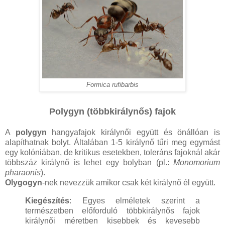
Formica rufibarbis
Polygyn (többkirálynős) fajok
A
polygyn
hangyafajok királynői együtt és önállóan is
alapíthatnak bolyt. Általában 1-5 királynő tűri meg egymást
egy kolóniában, de kritikus esetekben, toleráns fajoknál akár
többszáz királynő is lehet egy bolyban (pl.:
Monomorium
pharaonis
).
Olygogyn
-nek nevezzük amikor csak két királynő él együtt.
Kiegészítés
: Egyes elméletek szerint a
természetben előforduló többkirálynős fajok
királynői méretben kisebbek és kevesebb