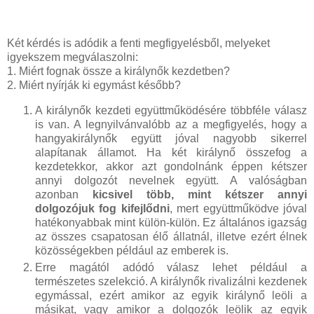
Két kérdés is adódik a fenti megfigyelésből, melyeket
igyekszem megválaszolni:
1. Miért fognak össze a királynők kezdetben?
2. Miért nyírják ki egymást később?
A királynők kezdeti együttműködésére többféle válasz
is van. A legnyilvánvalóbb az a megfigyelés, hogy a
hangyakirálynők együtt jóval nagyobb sikerrel
alapítanak államot. Ha két királynő összefog a
kezdetekkor, akkor azt gondolnánk éppen kétszer
annyi dolgozót nevelnek együtt. A valóságban
azonban
kicsivel
több, mint kétszer annyi
dolgozójuk
fog kifejlődni
, mert együttműködve jóval
hatékonyabbak mint külön-külön. Ez általános igazság
az összes csapatosan élő állatnál, illetve ezért élnek
közösségekben például az emberek is.
Erre magától adódó válasz lehet például a
természetes szelekció. A királynők rivalizálni kezdenek
egymással, ezért amikor az egyik királynő leöli a
másikat, vagy amikor a dolgozók leölik az egyik