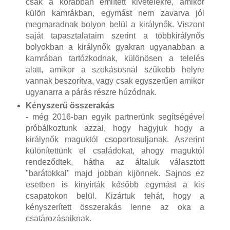
csak a korábban említett kivételekre, amikor
külön kamrákban, egymást nem zavarva jól
megmaradnak bolyon belül a királynők. Viszont
saját tapasztalataim szerint a többkirálynős
bolyokban a királynők gyakran ugyanabban a
kamrában tartózkodnak, különösen a telelés
alatt, amikor a szokásosnál szűkebb helyre
vannak beszorítva, vagy csak egyszerűen amikor
ugyanarra a párás részre húzódnak.
Kényszerű összerakás
-
még 2016-ban egyik partnerünk segítségével
próbálkoztunk azzal, hogy hagyjuk hogy a
királynők maguktól csoportosuljanak. Aszerint
különítettünk el családokat, ahogy maguktól
rendeződtek, hátha az általuk választott
"barátokkal" majd jobban kijönnek. Sajnos ez
esetben is kinyírták később egymást a kis
csapatokon belül. Kizártuk tehát, hogy a
kényszerített összerakás lenne az oka a
csatározásaiknak.