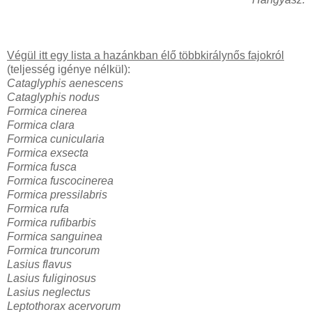
Végül itt egy lista a hazánkban élő többkirálynős fajokról
(teljesség igénye nélkül):
Cataglyphis aenescens
Cataglyphis nodus
Formica cinerea
Formica clara
Formica cunicularia
Formica exsecta
Formica fusca
Formica fuscocinerea
Formica pressilabris
Formica rufa
Formica rufibarbis
Formica sanguinea
Formica truncorum
Lasius flavus
Lasius fuliginosus
Lasius neglectus
Leptothorax acervorum