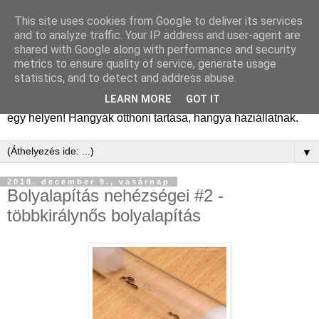
This site uses cookies from Google to deliver its services
Hangyafarm
and to analyze traffic. Your IP address and user-agent are
shared with Google along with performance and security
metrics to ensure quality of service, generate usage
Hangyatartás gyakorlati tapasztalatok, hangyafarm
statistics, and to detect and address abuse.
alapítástól a kifejlett kolóniákig. Tanácsok, megfigyelések,
LEARN MORE
GOT IT
kolóniatörténetek, fajismertetők. A hangyászásról minden
egy helyen! Hangyák otthoni tartása, hangya háziállatnak.
▼
2018. december 9., vasárnap
Bolyalapítás nehézségei #2 -
többkirálynős bolyalapítás