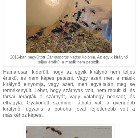
2016-ban begyűjtött
Camponotus vagus
kolónia. Az egyik királynő
teljes értékű, a másik nem petézik.
Hamarosan kiderült, hogy az egyik királynő nem teljes
értékű, és nem képes petézni. Vagy azért mert a másik
királynő elnyomja, vagy azért, mert egyáltalán meg se
termékenyült. Lehet, hogy szárnyas volt, nem repült ki, és
társai lerágták a szárnyát, vagy valahogy beakadt, és
elhagyta. Gyakorlott szemmel látható volt a gyengébb
királynő, ugyanis a potroha jóval fejletlenebb volt a
másikéhoz képest.