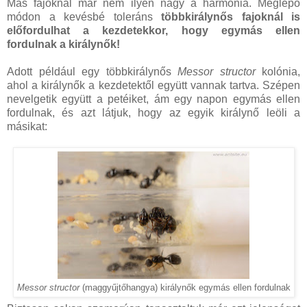
Más fajoknál már nem ilyen nagy a harmónia.
Meglepő
módon a kevésbé toleráns
többkirálynős fajoknál is
előfordulhat a kezdetekkor, hogy egymás ellen
fordulnak a királynők!
Adott például egy többkirálynős
Messor structor
kolónia,
ahol a királynők a kezdetektől együtt vannak tartva. Szépen
nevelgetik együtt a petéiket, ám egy napon egymás ellen
fordulnak, és azt látjuk, hogy az egyik királynő leöli a
másikat:
Messor structor
(maggyűjtőhangya) királynők egymás ellen fordulnak