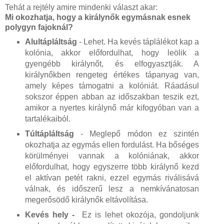
Tehát a rejtély amire mindenki választ akar:
Mi okozhatja, hogy a királynők egymásnak esnek
polygyn fajoknál?
Alultápláltság
- Lehet. Ha kevés táplálékot kap a
kolónia, akkor előfordulhat, hogy leölik a
gyengébb királynőt, és elfogyasztják. A
királynőkben rengeteg értékes tápanyag van,
amely képes támogatni a kolóniát. Ráadásul
sokszor éppen abban az időszakban teszik ezt,
amikor a nyertes királynő már kifogyóban van a
tartalékaiból.
Túltápláltság
- Meglepő módon ez szintén
okozhatja az egymás ellen fordulást. Ha bőséges
körülményei vannak a kolóniának, akkor
előfordulhat, hogy egyszerre több királynő kezd
el aktívan petét rakni, ezzel egymás riválisává
válnak, és időszerű lesz a nemkívánatosan
megerősödő királynők eltávolítása.
Kevés hely -
Ez is lehet okozója, gondoljunk