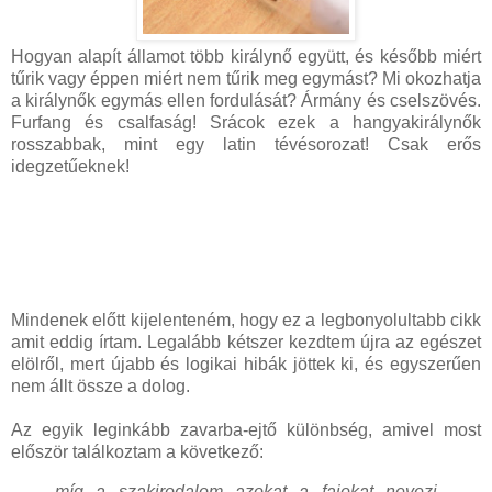
Hogyan alapít államot több királynő együtt, és később miért
tűrik vagy éppen miért nem tűrik meg egymást? Mi okozhatja
a királynők egymás ellen fordulását? Ármány és cselszövés.
Furfang és csalfaság! Srácok ezek a hangyakirálynők
rosszabbak, mint egy latin tévésorozat! Csak erős
idegzetűeknek!
Mindenek előtt kijelenteném, hogy ez a legbonyolultabb cikk
amit eddig írtam. Legalább kétszer kezdtem újra az egészet
elölről, mert újabb és logikai hibák jöttek ki, és egyszerűen
nem állt össze a dolog.
Az egyik leginkább zavarba-ejtő különbség, amivel most
először találkoztam a következő:
míg a szakirodalom azokat a fajokat nevezi