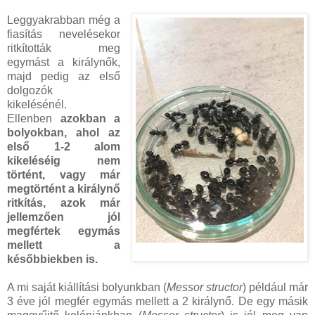
Leggyakrabban még a
fiasítás nevelésekor
ritkították meg
egymást a királynők,
majd pedig az első
dolgozók
kikelésénél.
Ellenben
azokban a
bolyokban, ahol az
első 1-2 alom
kikeléséig nem
történt, vagy már
megtörtént a királynő
ritkítás, azok már
jellemzően jól
megfértek egymás
mellett a
későbbiekben is.
A mi saját kiállítási bolyunkban (
Messor structor
) például már
3 éve jól megfér egymás mellett a 2 királynő. De egy másik