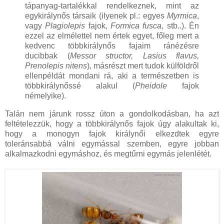
tápanyag-tartalékkal rendelkeznek, mint az
egykirálynős társaik (ilyenek pl.: egyes
Myrmica
,
vagy
Plagiolepis
fajok,
Formica fusca
, stb..). Én
ezzel az elmélettel nem értek egyet, főleg mert a
kedvenc többkirálynős fajaim ránézésre
ducibbak (
Messor structor, Lasius flavus,
Prenolepis nitens
), másrészt mert tudok külföldről
ellenpéldát mondani rá, aki a természetben is
többkirálynőssé alakul (
Pheidole
fajok
némelyike).
Talán nem járunk rossz úton a gondolkodásban, ha azt
feltételezzük, hogy a többkirálynős fajok úgy alakultak ki,
hogy a monogyn fajok királynői elkezdtek egyre
toleránsabbá válni egymással szemben, egyre jobban
alkalmazkodni egymáshoz, és megtűrni egymás jelenlétét.