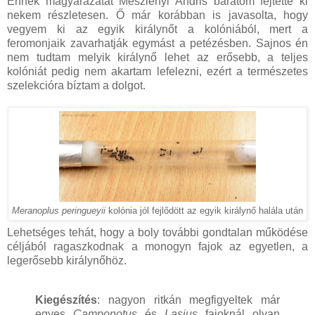
Ennek magyarázatát Meszlényi Andris barátom fejtette ki
nekem részletesen. Ő már korábban is javasolta, hogy
vegyem ki az egyik királynőt a kolóniából, mert a
feromonjaik zavarhatják egymást a petézésben. Sajnos én
nem tudtam melyik királynő lehet az erősebb, a teljes
kolóniát pedig nem akartam lefelezni, ezért a természetes
szelekcióra bíztam a dolgot.
Meranoplus peringueyii
kolónia jól fejlődött az egyik királynő halála után
Lehetséges tehát, hogy a boly további gondtalan működése
céljából ragaszkodnak a monogyn fajok az egyetlen, a
legerősebb királynőhöz.
Kiegészítés
: nagyon ritkán megfigyeltek már
egyes
Camponotus
és
Lasius
fajoknál olyan