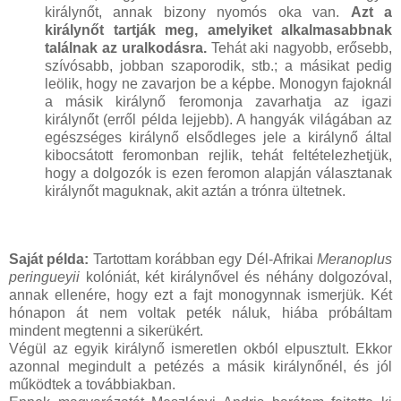
királynőt, annak bizony nyomós oka van.
Azt a
királynőt tartják meg, amelyiket alkalmasabbnak
találnak az uralkodásra.
Tehát aki nagyobb, erősebb,
szívósabb, jobban szaporodik, stb.; a másikat pedig
leölik, hogy ne zavarjon be a képbe. Monogyn fajoknál
a másik királynő feromonja zavarhatja az igazi
királynőt (erről példa lejjebb). A hangyák világában az
egészséges királynő elsődleges jele a királynő által
kibocsátott feromonban rejlik, tehát feltételezhetjük,
hogy a dolgozók is ezen feromon alapján választanak
királynőt maguknak, akit aztán a trónra ültetnek.
Saját példa:
Tartottam korábban egy Dél-Afrikai
Meranoplus
peringueyii
kolóniát, két királynővel és néhány dolgozóval,
annak ellenére, hogy ezt a fajt monogynnak ismerjük. Két
hónapon át nem voltak peték náluk, hiába próbáltam
mindent megtenni a sikerükért.
Végül az egyik királynő ismeretlen okból elpusztult. Ekkor
azonnal megindult a petézés a másik királynőnél, és jól
működtek a továbbiakban.