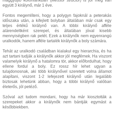
maggyűjtő kolóniánkban (
Messor structor
) is jól meg van
együtt 3 királynő, már 1 éve.
Fontos megemlíteni, hogy a polygyn fajoknál a peterakás
időszaka után, a kifejlett bolyban általában már csak egy
teljes értékű királynő van. A többi királynő afféle
alárendeltként szerepel, és általában jóval kisebb
mennyiségben rak petét. Ezek a királynők nem egyenrangú
uralkodók, hanem afféle tartalék királynők a boly számára.
Tehát az uralkodó családban kialakul egy hierarchia, és ha
azt tartani tudják a királynők akkor jól megférnek. Ha viszont
valamelyik királynő a hatalomra tör, akkor előfordulhat, hogy
ellene fordul a boly. Ez rossz hír lehet ugyan a
tulajdonosnak, aki több királynővel szeretett volna államot
alapítani, viszont 1-2 lefejezett királynő után legalább
biztosak lehetünk abban, hogy a többi királynő valóban
életerős, jól petéző.
Szóval azt tudom mondani, hogy ha már kiosztották a
szerepeket akkor a királynők nem bántják egymást a
későbbiekben.