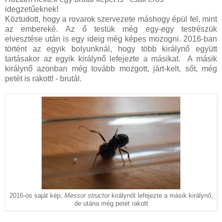
idegzetűeknek!
Köztudott, hogy a rovarok szervezete máshogy épül fel, mint
az embereké. Az ő testük még egy-egy testrészük
elvesztése után is egy ideig még képes mozogni. 2016-ban
történt az egyik bolyunknál, hogy több királynő együtt
tartásakor az egyik királynő lefejezte a másikat. A másik
királynő azonban még tovább mozgott, járt-kelt, sőt, még
petét is rakott! - brutál.
2016-os saját kép,
Messor structor
királynőt lefejezte a másik királynő,
de utána még petét rakott