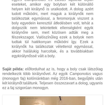
eseteket, amikor egy bolyban két különálló
helyen két királynő is uralkodott. A dolog azért
tudott működni, mert maguk a királynők nem
találkoztak egymással, a feromonjuk viszont a
boly egyedein keresztül átfedésben volt, tehát a
dolgozók nem tekintettek ellenségként egyik
királynőre sem, mert közösen adták meg a
fészekszagot. Valószínűleg ezek a bolyok nem
tudtak túl hatékonyan működni így. Ezek a
királynők ha találkoztak véletlenül egymással,
akkor halálukig harcoltak, és a továbbiakban
egykirálynőssé vált a boly.
Saját példa:
előfordulhat az is, hogy a boly csak látszólag
rendelkezik több királynővel. Az egyik
Camponotus vagus
(monogyn faj) kolóniánkban még 2016-ban, begyűjtés után
két királynőt találtunk. Teljesen összezavart a dolog, ugyanis
ez a faj szigorúan monogyn.