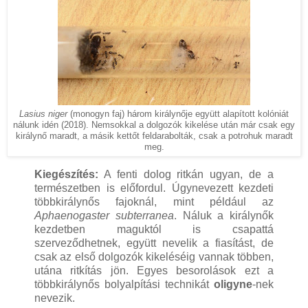
Lasius niger
(monogyn faj) három királynője együtt alapított kolóniát
nálunk idén (2018). Nemsokkal a dolgozók kikelése után már csak egy
királynő maradt, a másik kettőt feldarabolták, csak a potrohuk maradt
meg.
Kiegészítés:
A fenti dolog ritkán ugyan, de a
természetben is előfordul. Úgynevezett kezdeti
többkirálynős fajoknál, mint például az
Aphaenogaster subterranea
. Náluk a királynők
kezdetben maguktól is csapattá
szerveződhetnek, együtt nevelik a fiasítást, de
csak az első dolgozók kikeléséig vannak többen,
utána ritkítás jön. Egyes besorolások ezt a
többkirálynős bolyalpítási technikát
oligyne
-nek
nevezik.