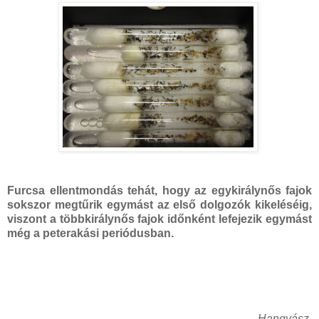
Furcsa ellentmondás tehát, hogy az egykirálynős fajok
sokszor megtűrik egymást az első dolgozók kikeléséig,
viszont a többkirálynős fajok időnként lefejezik egymást
még a peterakási periódusban.
Hangyász.