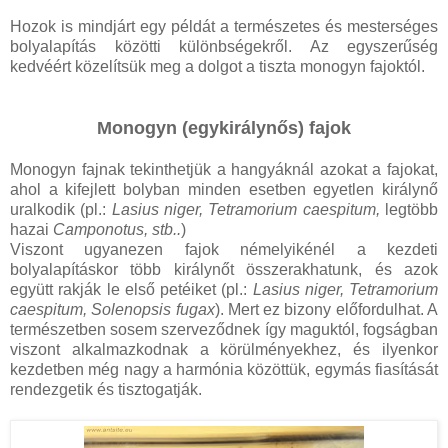
Hozok is mindjárt egy példát a természetes és mesterséges
bolyalapítás közötti különbségekről. Az
egyszerűség
kedvéért közelítsük meg a dolgot a tiszta
monogyn
fajoktól.
Monogyn (egykirálynős) fajok
Monogyn fajnak tekinthetjük a hangyáknál azokat a fajokat,
ahol a kifejlett bolyban minden esetben egyetlen királynő
uralkodik (pl.:
Lasius niger, Tetramorium caespitum,
legtöbb
hazai
Camponotus, stb..
)
Viszont ugyanezen fajok némelyikénél a kezdeti
bolyalapításkor több királynőt összerakhatunk, és azok
együtt rakják le első petéiket (pl.:
Lasius niger, Tetramorium
caespitum, Solenopsis fugax
). Mert ez bizony előfordulhat. A
természetben sosem szerveződnek így maguktól, fogságban
viszont alkalmazkodnak a körülményekhez, és ilyenkor
kezdetben még nagy a harmónia közöttük, egymás fiasítását
rendezgetik és tisztogatják.