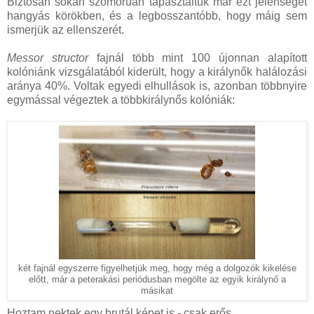
Biztosan sokan szomorúan tapasztaltuk már ezt jelenséget
hangyás körökben, és a legbosszantóbb, hogy máig sem
ismerjük az ellenszerét.
Messor structor
fajnál több mint 100 újonnan alapított
kolóniánk vizsgálatából kiderült, hogy a királynők halálozási
aránya 40%. Voltak egyedi elhullások is, azonban többnyire
egymással végeztek a többkirálynős kolóniák:
két fajnál egyszerre figyelhetjük meg, hogy még a dolgozók kikelése
előtt, már a peterakási periódusban megölte az egyik királynő a
másikat
Hoztam nektek egy brutál képet is - csak erős