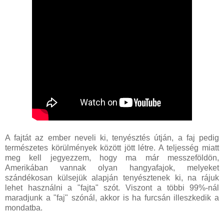
A fajtát az ember neveli ki, tenyésztés útján, a faj pedig
természetes körülmények között jött létre. A teljesség miatt
meg kell jegyezzem, hogy ma már messzeföldön,
Amerikában vannak olyan hangyafajok, melyeket
szándékosan külsejük alapján tenyésztenek ki, na rájuk
lehet használni a "fajta" szót. Viszont a többi 99%-nál
maradjunk a "faj" szónál, akkor is ha furcsán illeszkedik a
mondatba.