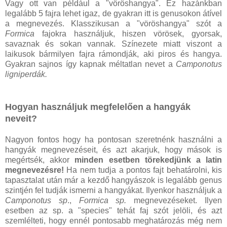
Vagy ott van például a "vöröshangya". Ez hazánkban
legalább 5 fajra lehet igaz, de gyakran itt is genusokon átível
a megnevezés. Klasszikusan a "vöröshangya" szót a
Formica
fajokra használjuk, hiszen vörösek, gyorsak,
savaznak és sokan vannak. Színezete miatt viszont a
laikusok bármilyen fajra rámondják, aki piros és hangya.
Gyakran sajnos így kapnak méltatlan nevet a
Camponotus
ligniperdák.
Hogyan használjuk megfelelően a hangyák
neveit?
Nagyon fontos hogy ha pontosan szeretnénk használni a
hangyák megnevezéseit, és azt akarjuk, hogy mások is
megértsék, akkor
minden esetben törekedjünk a latin
megnevezésre!
Ha nem tudja a pontos fajt behatárolni, kis
tapasztalat után már a kezdő hangyászok is legalább genus
szintjén fel tudják ismerni a hangyákat. Ilyenkor használjuk a
Camponotus sp
.,
Formica sp.
megnevezéseket. Ilyen
esetben az sp. a "species" tehát faj szót jelöli, és azt
szemlélteti, hogy ennél pontosabb meghatározás még nem