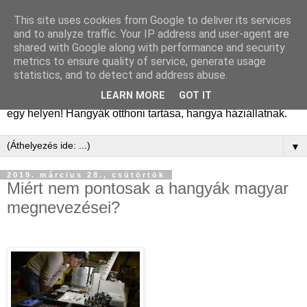
This site uses cookies from Google to deliver its services
Hangyafarm
and to analyze traffic. Your IP address and user-agent are
shared with Google along with performance and security
metrics to ensure quality of service, generate usage
Hangyatartás gyakorlati tapasztalatok, hangyafarm
statistics, and to detect and address abuse.
alapítástól a kifejlett kolóniákig. Tanácsok, megfigyelések,
LEARN MORE
GOT IT
kolóniatörténetek, fajismertetők. A hangyászásról minden
egy helyen! Hangyák otthoni tartása, hangya háziállatnak.
▼
2019. március 28., csütörtök
Miért nem pontosak a hangyák magyar
megnevezései?