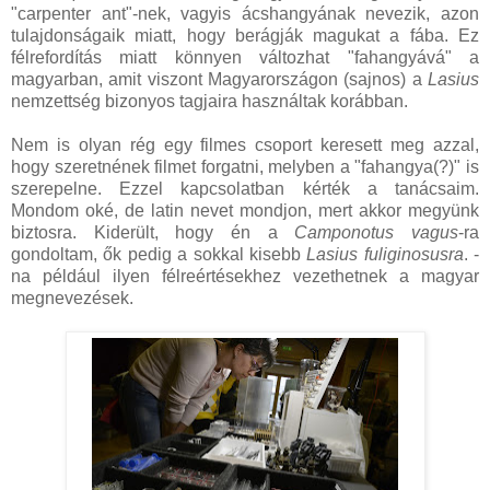
"carpenter ant"-nek, vagyis ácshangyának nevezik, azon
tulajdonságaik miatt, hogy berágják magukat a fába. Ez
félrefordítás miatt könnyen változhat "fahangyává" a
magyarban, amit viszont Magyarországon (sajnos) a
Lasius
nemzettség bizonyos tagjaira használtak korábban.
Nem is olyan rég egy filmes csoport keresett meg azzal,
hogy szeretnének filmet forgatni, melyben a "fahangya(?)" is
szerepelne. Ezzel kapcsolatban kérték a tanácsaim.
Mondom oké, de latin nevet mondjon, mert akkor megyünk
biztosra. Kiderült, hogy én a
Camponotus vagus
-ra
gondoltam, ők pedig a sokkal kisebb
Lasius fuliginosusra
. -
na például ilyen félreértésekhez vezethetnek a magyar
megnevezések.