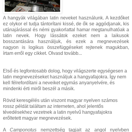
A hangyák világában latin neveket használunk. A kezdőket
ez olykor el tudja tántorítani kissé, de ők se aggódjanak, kis
utánajárással és némi gyakorlattal hamar megtanulhatóak a
latin nevek. Hogy lássátok ezeket nem a laikusok
bosszantására használjuk, és ezek a megnevezések
nagyon is logikus összefüggéseket rejtenek magukban,
írtam erről egy cikket. Olvasd tovább...
Első és legfontosabb dolog, hogy világszerte egységesen a
latin megnevezéseket használjuk a hangyafajokra. Így nem
kell félrefordítani a neveiket egymás anyanyelvére, és
mindenki érti miről beszél a másik.
Rövid keresgélés után viszont magyar nyelven számos
rossz példát találtam az interneten, ahol jelentős
tévedésekhez vezetnek a latin nyelvű hangyafajokra
erőltetett magyar megnevezések.
A
Camponotus
nemzettség tagjait az angol nyelvben