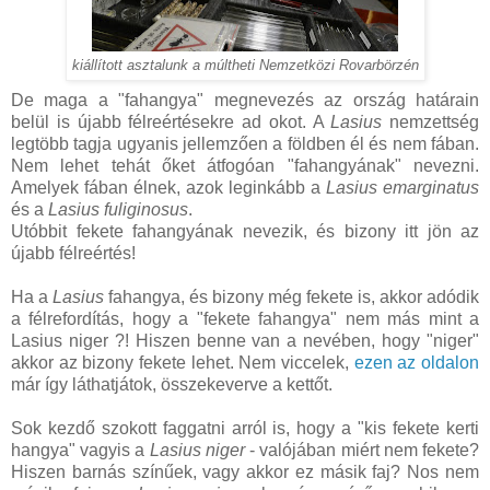
kiállított asztalunk a múltheti Nemzetközi Rovarbörzén
De maga a "fahangya" megnevezés az ország határain
belül is újabb félreértésekre ad okot. A
Lasius
nemzettség
legtöbb tagja ugyanis jellemzően a földben él és nem fában.
Nem lehet tehát őket átfogóan "fahangyának" nevezni.
Amelyek fában élnek, azok leginkább a
Lasius emarginatus
és a
Lasius fuliginosus
.
Utóbbit fekete fahangyának nevezik, és bizony itt jön az
újabb félreértés!
Ha a
Lasius
fahangya, és bizony még fekete is, akkor adódik
a félrefordítás, hogy a "fekete fahangya" nem más mint a
Lasius niger ?! Hiszen benne van a nevében, hogy "niger"
akkor az bizony fekete lehet. Nem viccelek,
ezen az oldalon
már így láthatjátok, összekeverve a kettőt.
Sok kezdő szokott faggatni arról is, hogy a "kis fekete kerti
hangya" vagyis a
Lasius niger
- valójában miért nem fekete?
Hiszen barnás színűek, vagy akkor ez másik faj? Nos nem