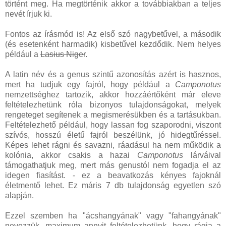
történt meg. Ha megtörténik akkor a továbbiakban a teljes
nevét írjuk ki.
Fontos az írásmód is! Az első szó nagybetűvel, a második
(és esetenként harmadik) kisbetűvel kezdődik. Nem helyes
például a
Lasius Niger
.
A latin név és a genus szintű azonosítás azért is hasznos,
mert ha tudjuk egy fajról, hogy például a
Camponotus
nemzettséghez tartozik, akkor hozzáértőként már eleve
feltételezhetünk róla bizonyos tulajdonságokat, melyek
rengeteget segítenek a megismerésükben és a tartásukban.
Feltételezhető például, hogy lassan fog szaporodni, viszont
szívós, hosszú életű fajról beszélünk, jó hidegtűréssel.
Képes lehet rágni és savazni, ráadásul ha nem működik a
kolónia, akkor csakis a hazai
Camponotus
lárváival
támogathatjuk meg, mert más genustól nem fogadja el az
idegen fiasítást. - ez a beavatkozás kényes fajoknál
életmentő lehet. Ez máris 7 db tulajdonság egyetlen szó
alapján.
Ezzel szemben ha "ácshangyának" vagy "fahangyának"
nevezzük, maximum annyit feltételezhetünk, hogy rágja a