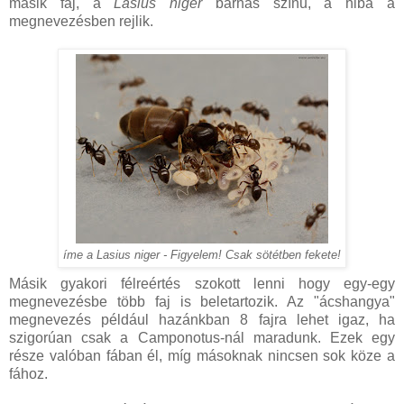
másik faj, a
Lasius niger
barnás színű, a hiba a
megnevezésben rejlik.
íme a Lasius niger - Figyelem! Csak sötétben fekete!
Másik gyakori félreértés szokott lenni hogy egy-egy
megnevezésbe több faj is beletartozik. Az "ácshangya"
megnevezés például hazánkban 8 fajra lehet igaz, ha
szigorúan csak a Camponotus-nál maradunk. Ezek egy
része valóban fában él, míg másoknak nincsen sok köze a
fához.