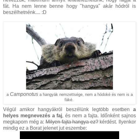
fát. Ha nem lenne benne hogy "hangya" akár hódról is
beszélhetnénk.... :D
Camponotus
a hangyák nemzettsége, nem a hódoké és nem is a
a
fáké.
Végül amikor hangyákról beszélünk legtöbb esetben
a
helyes megnevezés a faj
, és nem a fajta. Időnként sajnos
megkapom még a:
Milyen fajta hangya ez?
kérdést. Ilyenkor
mindig ez a Borat jelenet jut eszembe: