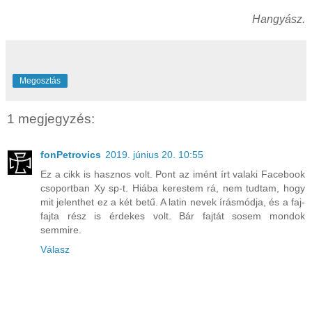
Hangyász.
Megosztás
1 megjegyzés:
fonPetrovics
2019. június 20. 10:55
Ez a cikk is hasznos volt. Pont az imént írt valaki Facebook
csoportban Xy sp-t. Hiába kerestem rá, nem tudtam, hogy
mit jelenthet ez a két betű. A latin nevek írásmódja, és a faj-
fajta rész is érdekes volt. Bár fajtát sosem mondok
semmire.
Válasz