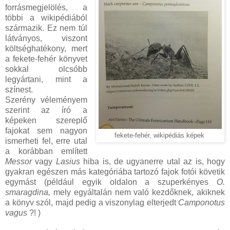
forrásmegjelölés, a
többi a wikipédiából
származik. Ez nem túl
látványos, viszont
költséghatékony, mert
a fekete-fehér könyvet
sokkal olcsóbb
legyártani, mint a
színest.
Szerény véleményem
szerint az író a
képeken szereplő
fajokat sem nagyon
fekete-fehér, wikipédiás képek
ismerheti fel, erre utal
a korábban említett
Messor
vagy
Lasius
hiba is, de ugyanerre utal az is, hogy
gyakran egészen más kategóriába tartozó fajok fotói követik
egymást (például egyik oldalon a szuperkényes
O.
smaragdina,
mely egyáltalán nem való kezdőknek, akiknek
a könyv szól, majd pedig a viszonylag elterjedt
Camponotus
vagus
?! )