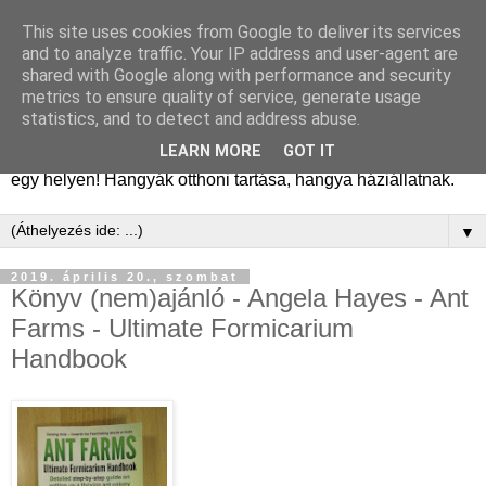
This site uses cookies from Google to deliver its services
Hangyafarm
and to analyze traffic. Your IP address and user-agent are
shared with Google along with performance and security
metrics to ensure quality of service, generate usage
Hangyatartás gyakorlati tapasztalatok, hangyafarm
statistics, and to detect and address abuse.
alapítástól a kifejlett kolóniákig. Tanácsok, megfigyelések,
LEARN MORE
GOT IT
kolóniatörténetek, fajismertetők. A hangyászásról minden
egy helyen! Hangyák otthoni tartása, hangya háziállatnak.
▼
2019. április 20., szombat
Könyv (nem)ajánló - Angela Hayes - Ant
Farms - Ultimate Formicarium
Handbook