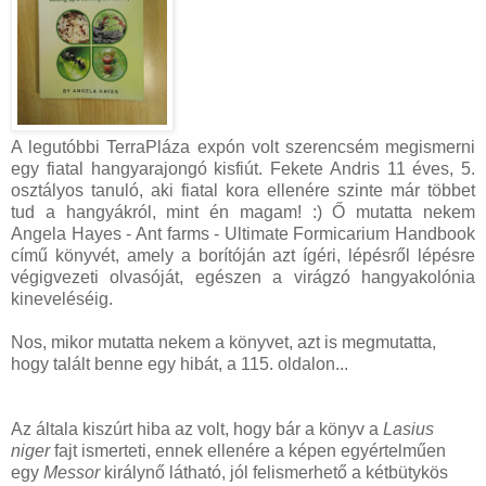
A legutóbbi TerraPláza expón volt szerencsém megismerni
egy fiatal hangyarajongó kisfiút. Fekete Andris 11 éves, 5.
osztályos tanuló, aki fiatal kora ellenére szinte már többet
tud a hangyákról, mint én magam! :) Ő mutatta nekem
Angela Hayes - Ant farms - Ultimate Formicarium Handbook
című könyvét, amely a borítóján azt ígéri, lépésről lépésre
végigvezeti olvasóját, egészen a virágzó hangyakolónia
kineveléséig.
Nos, mikor mutatta nekem a könyvet, azt is megmutatta,
hogy talált benne egy hibát, a 115. oldalon...
Az általa kiszúrt hiba az volt, hogy bár a könyv a
Lasius
niger
fajt ismerteti, ennek ellenére a képen egyértelműen
egy
Messor
királynő látható, jól felismerhető a kétbütykös