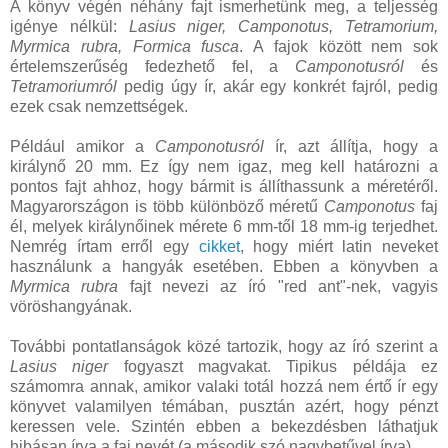
A könyv végén néhány fajt ismerhetünk meg, a teljesség
igénye nélkül:
Lasius niger, Camponotus, Tetramorium,
Myrmica rubra, Formica fusca
. A fajok között nem sok
értelemszerűség fedezhető fel, a
Camponotusról
és
Tetramoriumról
pedig úgy ír, akár egy konkrét fajról, pedig
ezek csak nemzettségek.
Például amikor a
Camponotusról
ír, azt állítja, hogy a
királynő 20 mm. Ez így nem igaz, meg kell határozni a
pontos fajt ahhoz, hogy bármit is állíthassunk a méretéről.
Magyarországon is több különböző méretű
Camponotus
faj
él, melyek királynőinek mérete 6 mm-től 18 mm-ig terjedhet.
Nemrég írtam erről egy
cikket
, hogy miért latin neveket
használunk a hangyák esetében. Ebben a könyvben a
Myrmica rubra
fajt nevezi az író "red ant"-nek, vagyis
vöröshangyának.
További pontatlanságok közé tartozik, hogy az író szerint a
Lasius niger
fogyaszt magvakat. Tipikus példája ez
számomra annak, amikor valaki totál hozzá nem értő ír egy
könyvet valamilyen témában, pusztán azért, hogy pénzt
keressen vele. Szintén ebben a bekezdésben láthatjuk
hibásan írva a faj nevét (a második szó nagybetűvel írva).