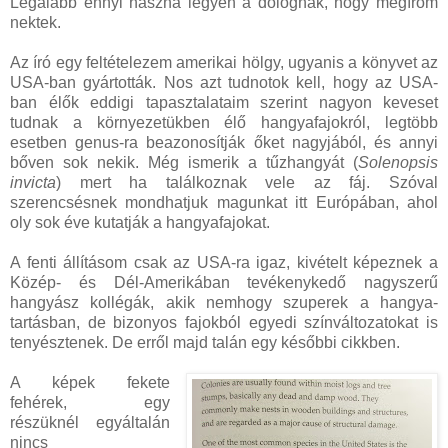
Legalább ennyi haszna legyen a dolognak, hogy megírom
nektek.
Az író egy feltételezem amerikai hölgy, ugyanis a könyvet az
USA-ban gyártották. Nos azt tudnotok kell, hogy az USA-
ban élők eddigi tapasztalataim szerint nagyon keveset
tudnak a környezetükben élő hangyafajokról, legtöbb
esetben genus-ra beazonosítják őket nagyjából, és annyi
bőven sok nekik. Még ismerik a tűzhangyát (
Solenopsis
invicta
) mert ha találkoznak vele az fáj. Szóval
szerencsésnek mondhatjuk magunkat itt Európában, ahol
oly sok éve kutatják a hangyafajokat.
A fenti állításom csak az USA-ra igaz, kivételt képeznek a
Közép- és Dél-Amerikában tevékenykedő nagyszerű
hangyász kollégák, akik nemhogy szuperek a hangya-
tartásban, de bizonyos fajokból egyedi színváltozatokat is
tenyésztenek. De erről majd talán egy későbbi cikkben.
A képek fekete
fehérek, egy
részüknél egyáltalán
nincs