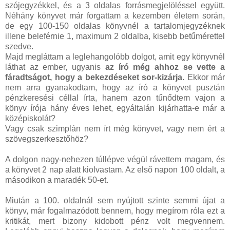
szójegyzékkel, és a 3 oldalas forrásmegjelöléssel együtt.
Néhány könyvet már forgattam a kezemben életem során,
de egy 100-150 oldalas könyvnél a tartalomjegyzéknek
illene beleférnie 1, maximum 2 oldalba, kisebb betűmérettel
szedve.
Majd megláttam a leglehangolóbb dolgot, amit egy könyvnél
láthat az ember, ugyanis
az író még ahhoz se vette a
fáradtságot, hogy a bekezdéseket sor-kizárja.
Ekkor már
nem arra gyanakodtam, hogy az író a könyvet pusztán
pénzkeresési céllal írta, hanem azon tűnődtem vajon a
könyv írója hány éves lehet, egyáltalán kijárhatta-e már a
középiskolát?
Vagy csak szimplán nem írt még könyvet, vagy nem ért a
szövegszerkesztőhöz?
A dolgon nagy-nehezen túllépve végül rávettem magam, és
a könyvet 2 nap alatt kiolvastam. Az első napon 100 oldalt, a
másodikon a maradék 50-et.
Miután a 100. oldalnál sem nyújtott szinte semmi újat a
könyv, már fogalmazódott bennem, hogy megírom róla ezt a
kritikát, mert bizony kidobott pénz volt megvennem.