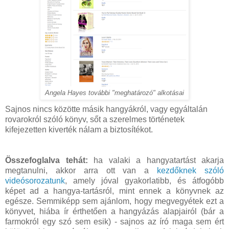
Angela Hayes további "meghatározó" alkotásai
Sajnos nincs közötte másik hangyákról, vagy egyáltalán
rovarokról szóló könyv, sőt a szerelmes történetek
kifejezetten kiverték nálam a biztosítékot.
Összefoglalva tehát:
ha valaki a hangyatartást akarja
megtanulni, akkor arra ott van a
kezdőknek szóló
videósorozatunk
, amely jóval gyakorlatibb, és átfogóbb
képet ad a hangya-tartásról, mint ennek a könyvnek az
egésze. Semmiképp sem ajánlom, hogy megvegyétek ezt a
könyvet, hiába ír érthetően a hangyázás alapjairól (bár a
farmokról egy szó sem esik) - sajnos az író maga sem ért