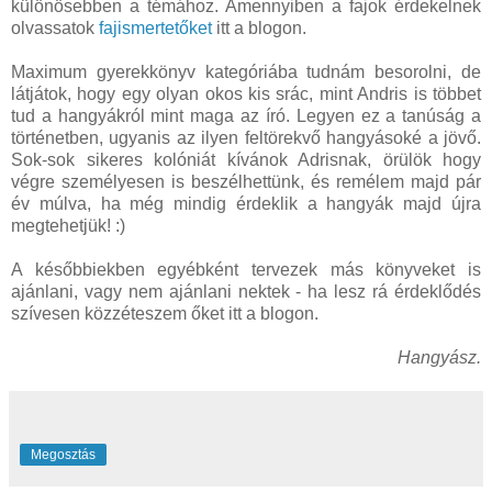
különösebben a témához. Amennyiben a fajok érdekelnek
olvassatok
fajismertetőket
itt a blogon.
Maximum gyerekkönyv kategóriába tudnám besorolni, de
látjátok, hogy egy olyan okos kis srác, mint Andris is többet
tud a hangyákról mint maga az író. Legyen ez a tanúság a
történetben, ugyanis az ilyen feltörekvő hangyásoké a jövő.
Sok-sok sikeres kolóniát kívánok Adrisnak, örülök hogy
végre személyesen is beszélhettünk, és remélem majd pár
év múlva, ha még mindig érdeklik a hangyák majd újra
megtehetjük! :)
A későbbiekben egyébként tervezek más könyveket is
ajánlani, vagy nem ajánlani nektek - ha lesz rá érdeklődés
szívesen közzéteszem őket itt a blogon.
Hangyász.
Megosztás