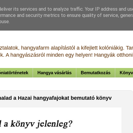
liver its services and to analyze traffic. Your IP address and u
rmance and security metrics to ensure quality of service, gene
buse.
talatok, hangyafarm alapítástól a kifejlett kolóniákig. 
tők. A hangyászásról minden egy helyen! Hangyák otthoni 
niatörténetek
Hangya vásárlás
Bemutatkozás
Könyv
 halad a Hazai hangyafajokat bemutató könyv