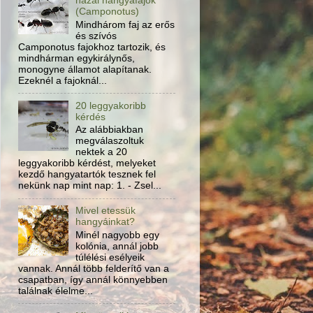
hazai hangyafajok
(Camponotus)
Mindhárom faj az erős
és szívós
Camponotus fajokhoz tartozik, és
mindhárman egykirálynős,
monogyne államot alapítanak.
Ezeknél a fajoknál...
20 leggyakoribb
kérdés
Az alábbiakban
megválaszoltuk
nektek a 20
leggyakoribb kérdést, melyeket
kezdő hangyatartók tesznek fel
nekünk nap mint nap: 1. - Zsel...
Mivel etessük
hangyáinkat?
Minél nagyobb egy
kolónia, annál jobb
túlélési esélyeik
vannak. Annál több felderítő van a
csapatban, így annál könnyebben
találnak élelme...