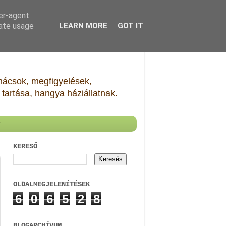
ser-agent
rate usage
LEARN MORE
GOT IT
Tanácsok, megfigyelések,
tartása, hangya háziállatnak.
KERESŐ
OLDALMEGJELENÍTÉSEK
6
0
6
5
2
8
BLOGARCHÍVUM