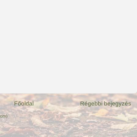
Főoldal
Régebbi bejegyzés
tom)