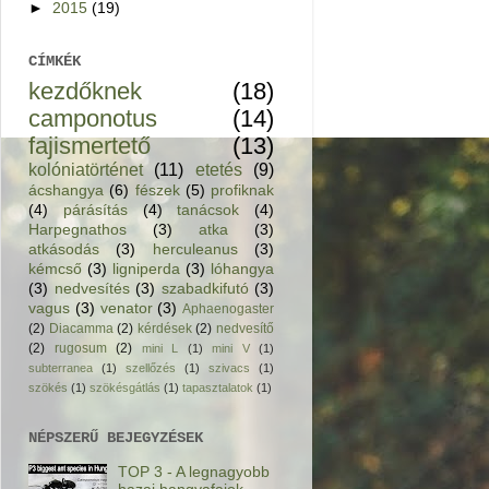
►
2015
(19)
CÍMKÉK
kezdőknek
(18)
camponotus
(14)
fajismertető
(13)
kolóniatörténet
(11)
etetés
(9)
ácshangya
(6)
fészek
(5)
profiknak
(4)
párásítás
(4)
tanácsok
(4)
Harpegnathos
(3)
atka
(3)
atkásodás
(3)
herculeanus
(3)
kémcső
(3)
ligniperda
(3)
lóhangya
(3)
nedvesítés
(3)
szabadkifutó
(3)
vagus
(3)
venator
(3)
Aphaenogaster
(2)
Diacamma
(2)
kérdések
(2)
nedvesítő
(2)
rugosum
(2)
mini L
(1)
mini V
(1)
subterranea
(1)
szellőzés
(1)
szivacs
(1)
szökés
(1)
szökésgátlás
(1)
tapasztalatok
(1)
NÉPSZERŰ BEJEGYZÉSEK
TOP 3 - A legnagyobb