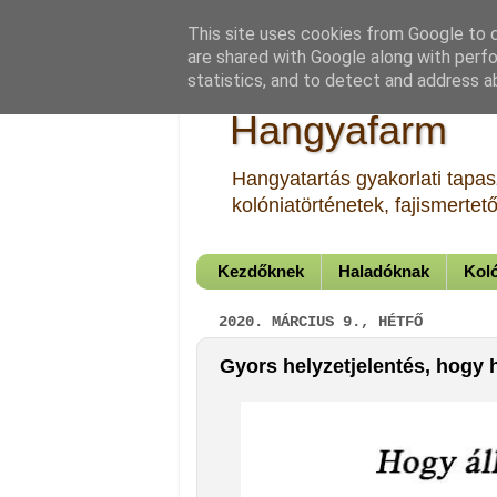
This site uses cookies from Google to de
are shared with Google along with perfo
statistics, and to detect and address a
Hangyafarm
Hangyatartás gyakorlati tapasz
kolóniatörténetek, fajismerte
Kezdőknek
Haladóknak
Koló
2020. MÁRCIUS 9., HÉTFŐ
Gyors helyzetjelentés, hogy