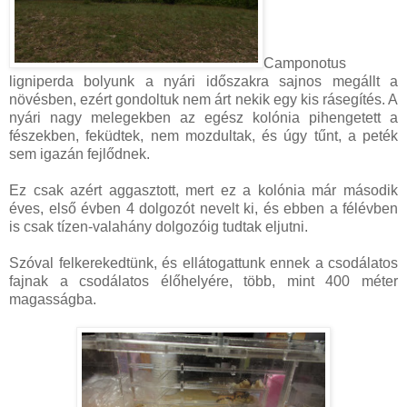
Camponotus
ligniperda bolyunk a nyári időszakra sajnos megállt a
növésben, ezért gondoltuk nem árt nekik egy kis rásegítés. A
nyári nagy melegekben az egész kolónia pihengetett a
fészekben, feküdtek, nem mozdultak, és úgy tűnt, a peték
sem igazán fejlődnek.
Ez csak azért aggasztott, mert ez a kolónia már második
éves, első évben 4 dolgozót nevelt ki, és ebben a félévben
is csak tízen-valahány dolgozóig tudtak eljutni.
Szóval felkerekedtünk, és ellátogattunk ennek a csodálatos
fajnak a csodálatos élőhelyére, több, mint 400 méter
magasságba.