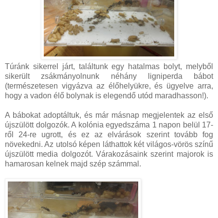
Túránk sikerrel járt, találtunk egy hatalmas bolyt, melyből
sikerült zsákmányolnunk néhány ligniperda bábot
(természetesen vigyázva az élőhelyükre, és ügyelve arra,
hogy a vadon élő bolynak is elegendő utód maradhasson!).
A bábokat adoptáltuk, és már másnap megjelentek az első
újszülött dolgozók. A kolónia egyedszáma 1 napon belül 17-
ről 24-re ugrott, és ez az elvárások szerint tovább fog
növekedni. Az utolsó képen láthattok két világos-vörös színű
újszülött media dolgozót. Várakozásaink szerint majorok is
hamarosan kelnek majd szép számmal.