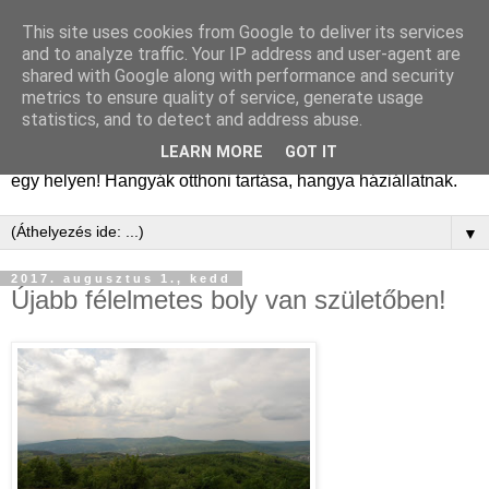
This site uses cookies from Google to deliver its services
Hangyafarm
and to analyze traffic. Your IP address and user-agent are
shared with Google along with performance and security
metrics to ensure quality of service, generate usage
Hangyatartás gyakorlati tapasztalatok, hangyafarm
statistics, and to detect and address abuse.
alapítástól a kifejlett kolóniákig. Tanácsok, megfigyelések,
LEARN MORE
GOT IT
kolóniatörténetek, fajismertetők. A hangyászásról minden
egy helyen! Hangyák otthoni tartása, hangya háziállatnak.
▼
2017. augusztus 1., kedd
Újabb félelmetes boly van születőben!