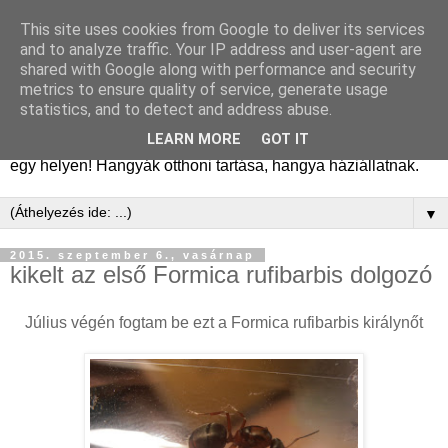
This site uses cookies from Google to deliver its services
Hangyafarm
and to analyze traffic. Your IP address and user-agent are
shared with Google along with performance and security
metrics to ensure quality of service, generate usage
Hangyatartás gyakorlati tapasztalatok, hangyafarm
statistics, and to detect and address abuse.
alapítástól a kifejlett kolóniákig. Tanácsok, megfigyelések,
LEARN MORE
GOT IT
kolóniatörténetek, fajismertetők. A hangyászásról minden
egy helyen! Hangyák otthoni tartása, hangya háziállatnak.
▼
2015. szeptember 6., vasárnap
kikelt az első Formica rufibarbis dolgozó
Július végén fogtam be ezt a Formica rufibarbis királynőt