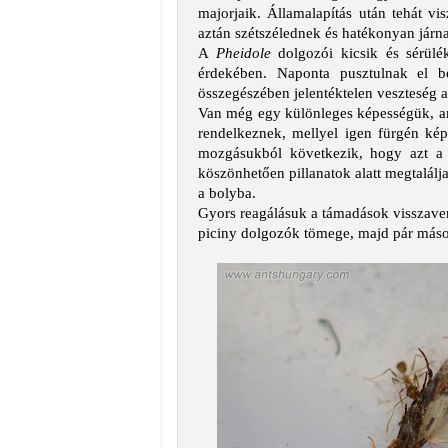
majorjaik. Államalapítás után tehát v
aztán szétszélednek és hatékonyan járna
A
Pheidole
dolgozói kicsik és sérülé
érdekében. Naponta pusztulnak el b
összegészében jelentéktelen veszteség 
Van még egy különleges képességük, ami
rendelkeznek, mellyel igen fürgén képe
mozgásukból következik, hogy azt a 
köszönhetően pillanatok alatt megtalálj
a bolyba.
Gyors reagálásuk a támadások visszaverés
piciny dolgozók tömege, majd pár másod