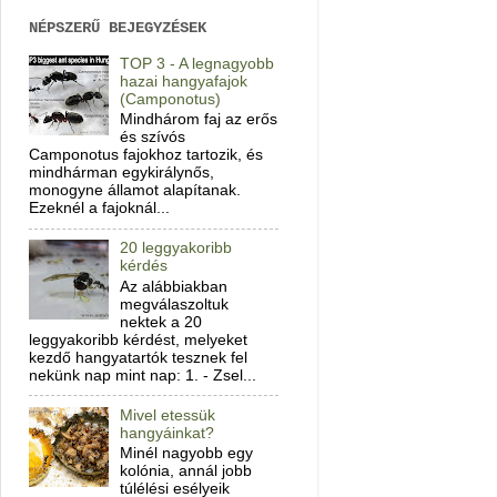
NÉPSZERŰ BEJEGYZÉSEK
TOP 3 - A legnagyobb
hazai hangyafajok
(Camponotus)
Mindhárom faj az erős
és szívós
Camponotus fajokhoz tartozik, és
mindhárman egykirálynős,
monogyne államot alapítanak.
Ezeknél a fajoknál...
20 leggyakoribb
kérdés
Az alábbiakban
megválaszoltuk
nektek a 20
leggyakoribb kérdést, melyeket
kezdő hangyatartók tesznek fel
nekünk nap mint nap: 1. - Zsel...
Mivel etessük
hangyáinkat?
Minél nagyobb egy
kolónia, annál jobb
túlélési esélyeik