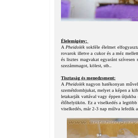
Élelemigény:
A
Pheidolék
sokféle élelmet elfogyaszt
rovarok illetve a cukor és a méz mellet
és lisztes magvakat egyaránt szívesen 
szezámmagot, kölest, stb..
Tisztaság és menedzsment:
A
Pheidolék
nagyon hatékonyan művelik 
szemétdombjukat, melyet a képen a kifu
letakarják vattával vagy éppen útjukba
élőhelyükön. Ez a viselkedés a legtöbb
viselkedés, már 2-3 nap múlva lefedik 