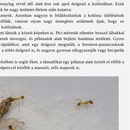
iszonylag rövid idő alatt lesz sok apró dolgozó a kolóniában. Ezek
k be nagy területet élelem után kutatva.
kenyek. Azonban nagyon is feláldozhatóak a kolónia túlélésének
előlük, viszont olyan nagy tömegben születnek újak, hogy ez
a kolóniának.
 látszik a közeli képeken is. Pici méretük ellenére hosszú lábakkal
sek mozogni, és pillanatok alatt bejárni hatalmas területet. Gyors
táplálékot, amit egy dolgozó megtalált, a feromon-parancsoknak
a a többi dolgozó is, és nagyon gyorsan elfogyasztják vagy becipelik
ében is segíti őket; a támadókat egy pillanat alatt özönli el előbb a
perccel később a masszív, erős majorok is.