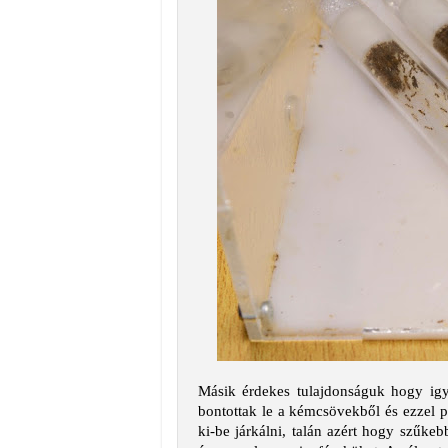
Másik érdekes tulajdonságuk hogy ig
bontottak le a kémcsövekből és ezzel 
ki-be járkálni, talán azért hogy szűkeb