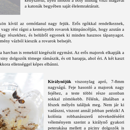
kényszerül, ilyen módon a boly mindig viszi magával
a katonák begyében saját élelemraktárait.
kön kívül az ormótlanul nagy fejük. Erős rgókkal rendelkeznek,
, vagy rést rágni a keményebb rovarok kitinpáncélján, hogy azután a
ágy részekhez, és belülről egyenek ki minden hasznos tápanyagot.
emény vázból kieszik a rovarok belsejét.
a harcban is remekül kiegészíti egymást. Az erős majorok elkapják a
iny dolgozók tömege rámászik, és ott harapja, ahol éri. A két kaszt
ekkora ellenséggel képes elbánni.
Királynőjük
viszonylag apró, 7-8mm
nagyságú. Feje hasonló a majorok nagy
fejéhez, a teste többi része azonban
sokkal zömökebb. Félénk, általában a
fészek mélyén találjuk meg. Nem jár ki
vadászni, viszont annál jobban petézik! A
kolónia robbanásszerű növekedéséért
véleményem szerint a királynő gyakori
peterakása mellett a piciny dolgozók is