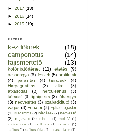
►
2017
(13)
►
2016
(14)
►
2015
(19)
CÍMKÉK
kezdőknek
(18)
camponotus
(14)
fajismertető
(13)
kolóniatörténet
(11)
etetés
(9)
ácshangya
(6)
fészek
(5)
profiknak
(4)
párásítás
(4)
tanácsok
(4)
Harpegnathos
(3)
atka
(3)
atkásodás
(3)
herculeanus
(3)
kémcső
(3)
ligniperda
(3)
lóhangya
(3)
nedvesítés
(3)
szabadkifutó
(3)
vagus
(3)
venator
(3)
Aphaenogaster
(2)
Diacamma
(2)
kérdések
(2)
nedvesítő
(2)
rugosum
(2)
mini L
(1)
mini V
(1)
subterranea
(1)
szellőzés
(1)
szivacs
(1)
szökés
(1)
szökésgátlás
(1)
tapasztalatok
(1)