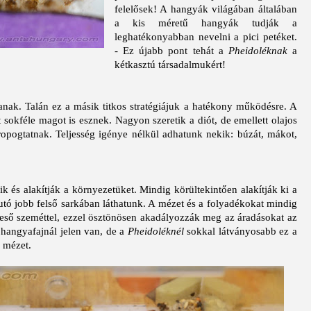
felelősek! A hangyák világában általában
a kis méretű hangyák tudják a
leghatékonyabban nevelni a pici petéket.
- Ez újabb pont tehát a
Pheidoléknak
a
kétkasztú társadalmukért!
anak. Talán ez a másik titkos stratégiájuk a hatékony működésre. A
t sokféle magot is esznek. Nagyon szeretik a diót, de emellett olajos
ropogtatnak. Teljesség igénye nélkül adhatunk nekik: búzát, mákot,
és alakítják a környezetüket. Mindig körültekintően alakítják ki a
tó jobb felső sarkában láthatunk. A mézet és a folyadékokat mindig
 eső szeméttel, ezzel ösztönösen akadályozzák meg az áradásokat az
 hangyafajnál jelen van, de a
Pheidoléknél
sokkal látványosabb ez a
a mézet.