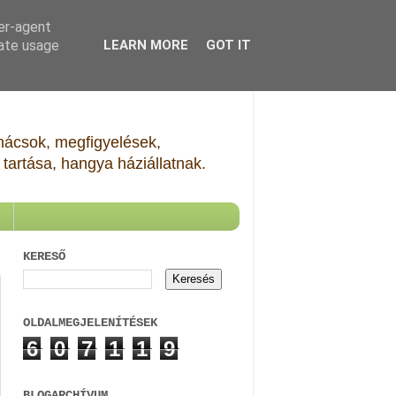
ser-agent
rate usage
LEARN MORE
GOT IT
Tanácsok, megfigyelések,
tartása, hangya háziállatnak.
KERESŐ
OLDALMEGJELENÍTÉSEK
6
0
7
1
1
9
BLOGARCHÍVUM