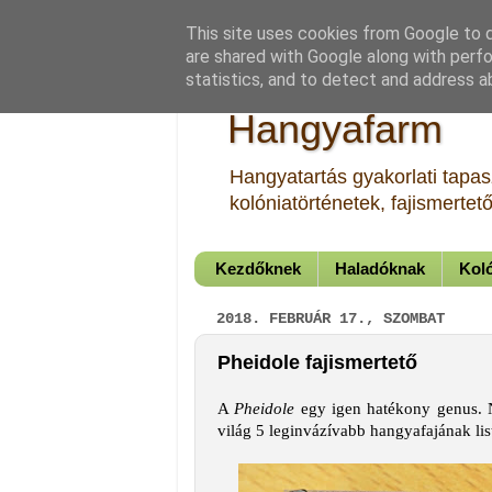
This site uses cookies from Google to de
are shared with Google along with perfo
statistics, and to detect and address a
Hangyafarm
Hangyatartás gyakorlati tapasz
kolóniatörténetek, fajismerte
Kezdőknek
Haladóknak
Koló
2018. FEBRUÁR 17., SZOMBAT
Pheidole fajismertető
A
Pheidole
egy igen hatékony genus. 
világ 5 leginvázívabb hangyafajának lis