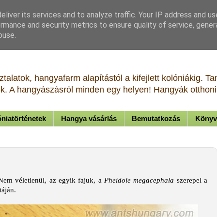
liver its services and to analyze traffic. Your IP address and u
rmance and security metrics to ensure quality of service, gene
buse.
talatok, hangyafarm alapítástól a kifejlett kolóniákig. 
tők. A hangyászásról minden egy helyen! Hangyák otthoni 
niatörténetek
Hangya vásárlás
Bemutatkozás
Könyv
Nem véletlenül, az egyik fajuk, a
Pheidole megacephala
szerepel a
táján.