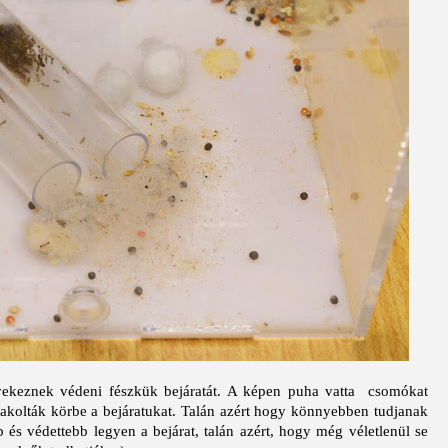
yekeznek védeni fészkük bejáratát. A képen puha vatta csomókat
pakolták körbe a bejáratukat. Talán azért hogy könnyebben tudjanak
b és védettebb legyen a bejárat, talán azért, hogy még véletlenül se