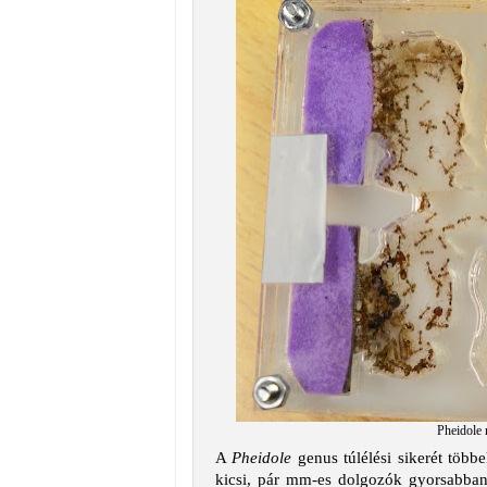
Pheidole
A
Pheidole
genus túlélési sikerét több
kicsi, pár mm-es dolgozók gyorsabba