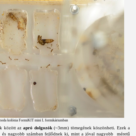
 noda kolónia FormiKIT mini L formikáriumban
ek között az
apró dolgozók
(~3mm) tömegének köszönheti. Ezek a
n és nagyobb számban fejlődnek ki, mint a jóval nagyobb méretű