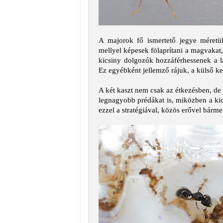
A majorok fő ismertető jegye méretü
mellyel képesek fölaprítani a magvakat
kicsiny dolgozók hozzáférhessenek a l
Ez egyébként jellemző rájuk, a külső k
A két kaszt nem csak az étkezésben, de 
legnagyobb prédákat is, miközben a kics
ezzel a stratégiával, közös erővel bárm