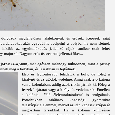
e
dolgozók meglehetősen találékonyak és erősek. Képesek saját
ardarabokat akár egyedül is becipelni a bolyba, ha nem sietnek
s inkább az együttműködés jellemző rájuk, amikor csak lehet
 majorral. Nagyon erős összetartás jellemzi őket...
ajorok
(4-4,5mm)
már egészen máshogy működnek, mint a piciny
nnek meg a bolyban, és lassabban is fejlődnek.
Első és legfontosabb feladatuk a boly, de főleg a
királynő és az utódok védelme. Amíg csak 2-5 katona
van a kolóniában, addig azok ritkán járnak ki. Főleg a
fészek bejáratát vagy a királynőt védelmezik. Emellett
a kolónia "élő élelemraktáraként" is szolgálnak.
Potrohukban található közösségi gyomrukat
teleszívják élelemmel, melyet azután képesek szájon át
megosztani társaikkal. Ha a kolónia költözésre