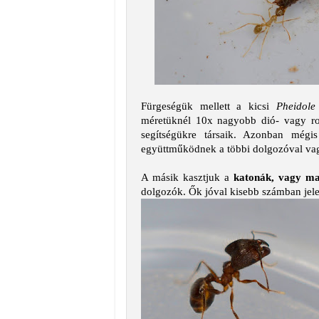
Fürgeségük mellett a kicsi
Pheidol
méretüknél 10x nagyobb dió- vagy rov
segítségükre társaik. Azonban mégi
együttműködnek a többi dolgozóval vagy
A másik kasztjuk a
katonák, vagy m
dolgozók. Ők jóval kisebb számban jele