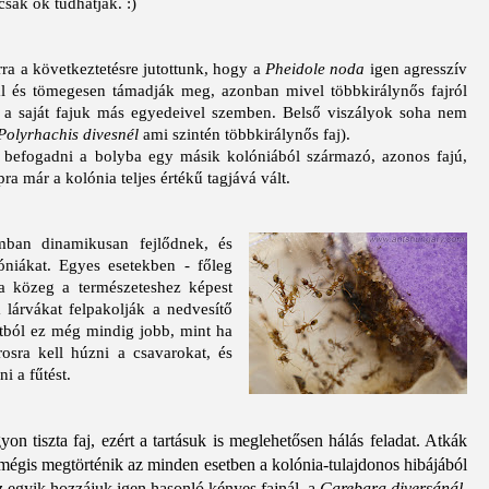
csak ők tudhatják. :)
rra a következtetésre jutottunk, hogy a
Pheidole noda
igen agresszív
nnal és tömegesen támadják meg, azonban mivel többkirálynős fajról
 a saját fajuk más egyedeivel szemben. Belső viszályok soha nem
Polyrhachis divesnél
ami szintén többkirálynős faj).
k befogadni a bolyba egy másik kolóniából származó, azonos fajú,
a már a kolónia teljes értékű tagjává vált.
mban dinamikusan fejlődnek, és
niákat. Egyes esetekben - főleg
 a közeg a természeteshez képest
 lárvákat felpakolják a nedvesítő
tból ez még mindig jobb, mint ha
rosra kell húzni a csavarokat, és
i a fűtést.
n tiszta faj, ezért a tartásuk is meglehetősen hálás feladat. Atkák
mégis megtörténik az minden esetben a kolónia-tulajdonos hibájából
 egyik hozzájuk igen hasonló kényes fajnál, a
Carebara diversánál
.