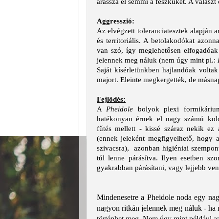
árassza el semmi a fészküket. A választ 
Aggresszió:
Az elvégzett toleranciatesztek alapján a
és territoriális. A betolakodókat azo
van szó, így meglehetősen elfogadóak
jelennek meg náluk (nem úgy mint pl.:
Saját kísérletünkben hajlandóak volta
majort. Eleinte megkergették, de másnapr
Fejlődés:
A
Pheidole
bolyok plexi formikáriu
hatékonyan érnek el nagy számú koló
fűtés mellett - kissé száraz nekik ez
(ennek jeleként megfigyelhető, hogy a
szivacsra), azonban higiéniai szempon
túl lenne párásítva. Ilyen esetben szo
gyakrabban párásítani, vagy lejjebb venn
Mindenesetre a Pheidole noda egy nagyo
nagyon ritkán jelennek meg náluk - ha 
történhet meg. Nem úgy mint például az