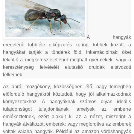
A hangyák
eredetéről többféle elképzelés kering: többek között, a
hangyákat tartják a tündérek földi inkarnációinak; őket
tekintik a megkereszteletlenül meghalt gyermekek, vagy a
kereszténység felvételét elutasító druidák eltávozott
lelkeinek.
Az apró, mozgékony, közösségben élő, nagy tömegben
előforduló hangyákról köztudott, hogy jól alkalmazkodnak
környezetükhöz. A hangyáknak számos olyan ideális
tulajdonságot tulajdonítanak, amelyek az emberre
emlékeztetnek, ezért alakult ki az a nézet, miszerint a
hangyák átváltozott emberek; vagy megfordítva az emberek
voltak valaha hangyák. Például az amazon vöröshangyák