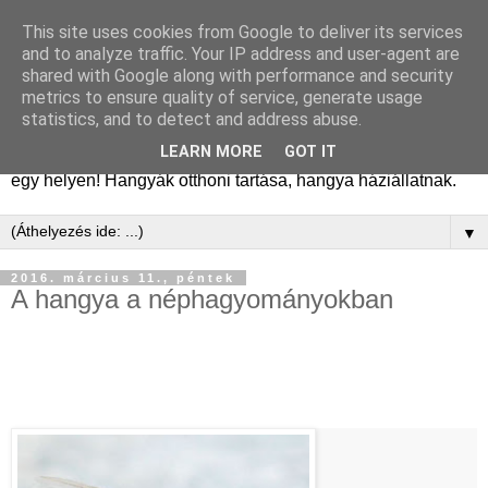
This site uses cookies from Google to deliver its services
Hangyafarm
and to analyze traffic. Your IP address and user-agent are
shared with Google along with performance and security
metrics to ensure quality of service, generate usage
Hangyatartás gyakorlati tapasztalatok, hangyafarm
statistics, and to detect and address abuse.
alapítástól a kifejlett kolóniákig. Tanácsok, megfigyelések,
LEARN MORE
GOT IT
kolóniatörténetek, fajismertetők. A hangyászásról minden
egy helyen! Hangyák otthoni tartása, hangya háziállatnak.
▼
2016. március 11., péntek
A hangya a néphagyományokban