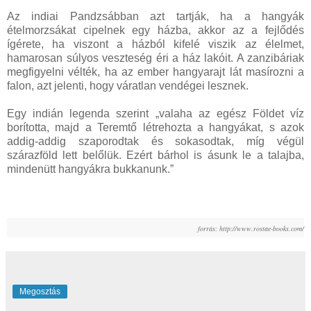
Az indiai Pandzsábban azt tartják, ha a hangyák
ételmorzsákat cipelnek egy házba, akkor az a fejlődés
ígérete, ha viszont a házból kifelé viszik az élelmet,
hamarosan súlyos veszteség éri a ház lakóit. A zanzibáriak
megfigyelni vélték, ha az ember hangyarajt lát masírozni a
falon, azt jelenti, hogy váratlan vendégei lesznek.
Egy indián legenda szerint „valaha az egész Földet víz
borította, majd a Teremtő létrehozta a hangyákat, s azok
addig-addig szaporodtak és sokasodtak, míg végül
szárazföld lett belőlük. Ezért bárhol is ásunk le a talajba,
mindenütt hangyákra bukkanunk.”
forrás: http://www.rostae-books.com/
Megosztás