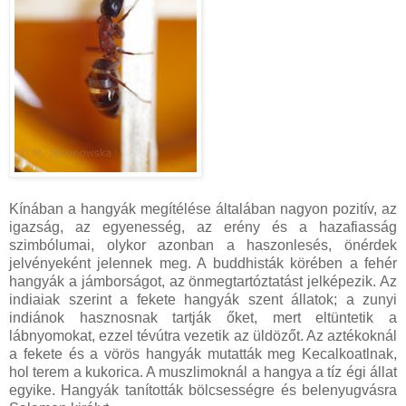
Kínában a hangyák megítélése általában nagyon pozitív, az
igazság, az egyenesség, az erény és a hazafiasság
szimbólumai, olykor azonban a haszonlesés, önérdek
jelvényeként jelennek meg. A buddhisták körében a fehér
hangyák a jámborságot, az önmegtartóztatást jelképezik. Az
indiaiak szerint a fekete hangyák szent állatok; a zunyi
indiánok hasznosnak tartják őket, mert eltüntetik a
lábnyomokat, ezzel tévútra vezetik az üldözőt. Az aztékoknál
a fekete és a vörös hangyák mutatták meg Kecalkoatlnak,
hol terem a kukorica. A muszlimoknál a hangya a tíz égi állat
egyike. Hangyák tanították bölcsességre és belenyugvásra