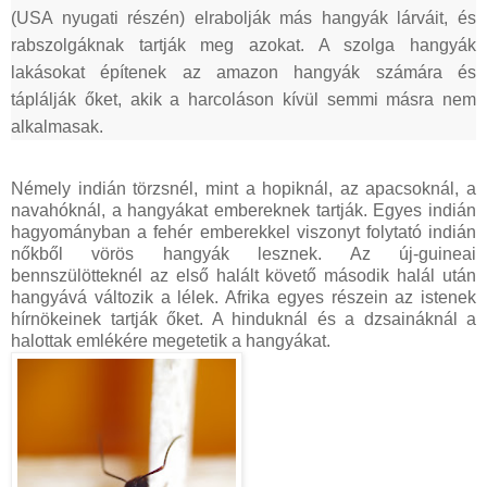
(USA nyugati részén) elrabolják más hangyák lárváit, és
rabszolgáknak tartják meg azokat. A szolga hangyák
lakásokat építenek az amazon hangyák számára és
táplálják őket, akik a harcoláson kívül semmi másra nem
alkalmasak.
Némely indián törzsnél, mint a hopiknál, az apacsoknál, a
navahóknál, a hangyákat embereknek tartják. Egyes indián
hagyományban a fehér emberekkel viszonyt folytató indián
nőkből vörös hangyák lesznek. Az új-guineai
bennszülötteknél az első halált követő második halál után
hangyává változik a lélek. Afrika egyes részein az istenek
hírnökeinek tartják őket. A hinduknál és a dzsaináknál a
halottak emlékére megetetik a hangyákat.