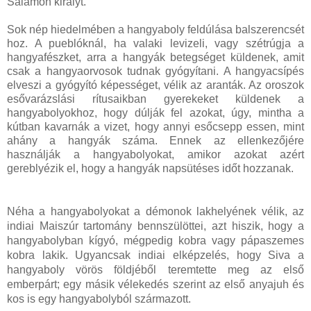
Salamon királyt.
Sok nép hiedelmében a hangyaboly feldúlása balszerencsét
hoz. A pueblóknál, ha valaki levizeli, vagy szétrúgja a
hangyafészket, arra a hangyák betegséget küldenek, amit
csak a hangyaorvosok tudnak gyógyítani. A hangyacsípés
elveszi a gyógyító képességet, vélik az aranták. Az oroszok
esővarázslási rítusaikban gyerekeket küldenek a
hangyabolyokhoz, hogy dúlják fel azokat, úgy, mintha a
kútban kavarnák a vizet, hogy annyi esőcsepp essen, mint
ahány a hangyák száma. Ennek az ellenkezőjére
használják a hangyabolyokat, amikor azokat azért
gereblyézik el, hogy a hangyák napsütéses időt hozzanak.
Néha a hangyabolyokat a démonok lakhelyének vélik, az
indiai Maiszúr tartomány bennszülöttei, azt hiszik, hogy a
hangyabolyban kígyó, mégpedig kobra vagy pápaszemes
kobra lakik. Ugyancsak indiai elképzelés, hogy Siva a
hangyaboly vörös földjéből teremtette meg az első
emberpárt; egy másik vélekedés szerint az első anyajuh és
kos is egy hangyabolyból származott.