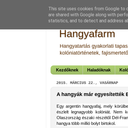
This site uses cookies from Google to de
are shared with Google along with perfo
statistics, and to detect and address a
Hangyafarm
Hangyatartás gyakorlati tapasz
kolóniatörténetek, fajismerte
Kezdőknek
Haladóknak
Koló
2015. MÁRCIUS 22., VASÁRNAP
A hangyák már egyesítették 
Egy argentin hangyafaj, mely körülbel
észlelt legnagyobb kolóniát. Nem 
Olaszország északi részétől Dél-Franc
hangya több millió bolyt birtokol.