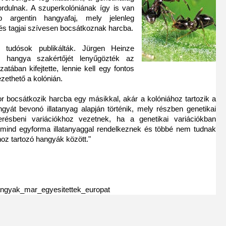
rdulnak. A szuperkolóniának így is van
b argentin hangyafaj, mely jelenleg
 és tagjai szívesen bocsátkoznak harcba.
n tudósok publikálták. Jürgen Heinze
m hangya szakértőjét lenyűgözték az
tában kifejtette, lennie kell egy fontos
zethető a kolónián.
or bocsátkozik harcba egy másikkal, akár a kolóniához tartozik a
yát bevonó illatanyag alapján történik, mely részben genetikai
merésbeni variációkhoz vezetnek, ha a genetikai variációkban
mind egyforma illatanyaggal rendelkeznek és többé nem tudnak
hoz tartozó hangyák között."
hangyak_mar_egyesitettek_europat