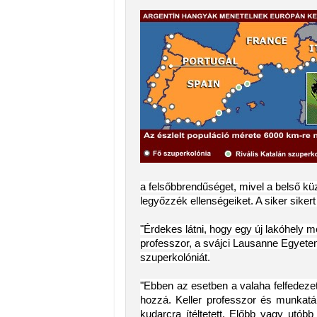
a felsőbbrendűséget, mivel a belső kü
legyőzzék ellenségeiket. A siker sikert
"Érdekes látni, hogy egy új lakóhely m
professzor, a svájci Lausanne Egyetem
szuperkolóniát.
"Ebben az esetben a valaha felfedezet
hozzá. Keller professzor és munkatár
kudarcra ítéltetett. Előbb vagy utóbb