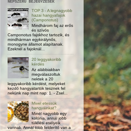
NÉPSZERŰ BEJEGYZÉSEK
TOP 3 - A legnagyobb
hazai hangyafajok
(Camponotus)
Mindhárom faj az erős
és szívós
Camponotus fajokhoz tartozik, és
mindhárman egykirálynős,
monogyne államot alapítanak.
Ezeknél a fajoknál...
20 leggyakoribb
kérdés
Az alábbiakban
megválaszoltuk
nektek a 20
leggyakoribb kérdést, melyeket
kezdő hangyatartók tesznek fel
nekünk nap mint nap: 1. - Zsel...
Mivel etessük
hangyáinkat?
Minél nagyobb egy
kolónia, annál jobb
túlélési esélyeik
vannak. Annál több felderítő van a