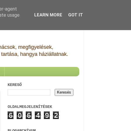
ser-agent
rate usage
LEARN MORE
GOT IT
Tanácsok, megfigyelések,
tartása, hangya háziállatnak.
KERESŐ
OLDALMEGJELENÍTÉSEK
6
0
6
4
9
2
BLOGARCHÍVUM