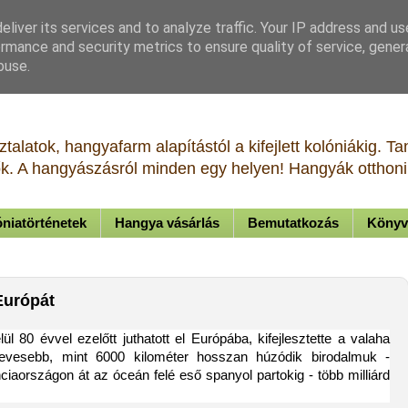
liver its services and to analyze traffic. Your IP address and u
rmance and security metrics to ensure quality of service, gene
buse.
talatok, hangyafarm alapítástól a kifejlett kolóniákig. 
tők. A hangyászásról minden egy helyen! Hangyák otthoni 
niatörténetek
Hangya vásárlás
Bemutatkozás
Könyv
Európát
ül 80 évvel ezelőtt juthatott el Európába, kifejlesztette a valaha
kevesebb, mint 6000 kilométer hosszan húzódik birodalmuk -
iaországon át az óceán felé eső spanyol partokig - több milliárd