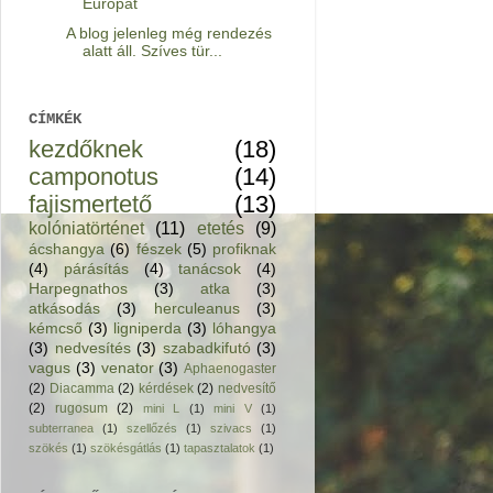
Európát
A blog jelenleg még rendezés
alatt áll. Szíves tür...
CÍMKÉK
kezdőknek
(18)
camponotus
(14)
fajismertető
(13)
kolóniatörténet
(11)
etetés
(9)
ácshangya
(6)
fészek
(5)
profiknak
(4)
párásítás
(4)
tanácsok
(4)
Harpegnathos
(3)
atka
(3)
atkásodás
(3)
herculeanus
(3)
kémcső
(3)
ligniperda
(3)
lóhangya
(3)
nedvesítés
(3)
szabadkifutó
(3)
vagus
(3)
venator
(3)
Aphaenogaster
(2)
Diacamma
(2)
kérdések
(2)
nedvesítő
(2)
rugosum
(2)
mini L
(1)
mini V
(1)
subterranea
(1)
szellőzés
(1)
szivacs
(1)
szökés
(1)
szökésgátlás
(1)
tapasztalatok
(1)