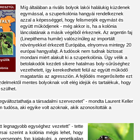
Míg általában a rivális bolyok lakói halálukig küzdenek
egymással, a szuperkolónia hangyái rendelkeznek
azzal a képességgel, hogy felismerjék egymást és
együtt működjenek - még akkor is, ha a kolónia
láncolatának a másik végéből érkeznek. Az argentin faj
(Linepithema humile) valószínűleg az importált
növényekkel érkezett Európába, elnyomva mintegy 20
európai hangyafajt. A tudósok nem tudnak biztosat
mondani miért alakult ki a szuperkolónia. Úgy vélik a
betolakodók kezdeti sikere hatalmas boly-sűrűséghez
vezethetett, így kerekedhetett felül az együtt működő
magatartás az agresszión. A fejlődés megerősítette ezt
zdelmektől mentes bolyoknak volt elég idejük és tartalékuk, hogy
 szülhet.
egváltoztathatja a társadalmi szervezetet" - mondta Laurent Keller
 tudósa, aki egyike volt azoknak, akik azonosították a
t legnagyobb egységhez vezetett" - tette
sai szerint a kolónia mégis lehet, hogy
 versengés fog kialakulni, a genetikailag