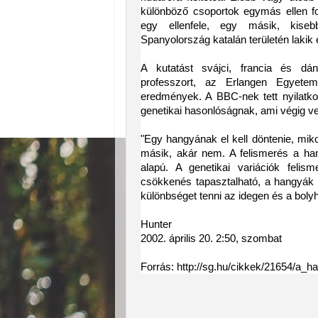
különböző csoportok egymás ellen fo
egy ellenfele, egy másik, kiseb
Spanyolország katalán területén lakik
A kutatást svájci, francia és dá
professzort, az Erlangen Egyete
eredmények. A BBC-nek tett nyilatkoza
genetikai hasonlóságnak, ami végig ve
"Egy hangyának el kell döntenie, mik
másik, akár nem. A felismerés a hang
alapú. A genetikai variációk felis
csökkenés tapasztalható, a hangyák 
különbséget tenni az idegen és a boly
Hunter
2002. április 20. 2:50, szombat
Forrás: http://sg.hu/cikkek/21654/a_